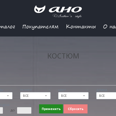
талог
Покупателям
Контакты
О на
КОСТЮМ
ДЫ
РАЗМЕР
ЦВЕТ
ДЛИНА
ВСЕ
ВСЕ
ВСЕ
 ЦЕНА
Применить
Сбросить
ДО