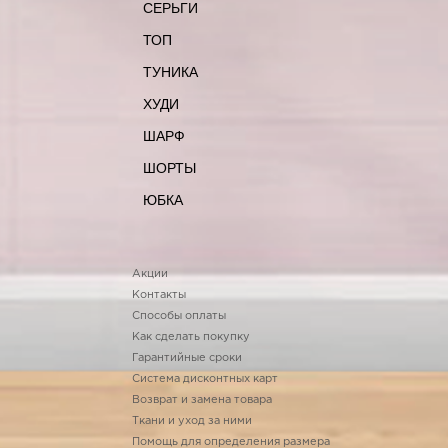
СЕРЬГИ
ТОП
ТУНИКА
ХУДИ
ШАРФ
ШОРТЫ
ЮБКА
Акции
Контакты
Способы оплаты
Как сделать покупку
Гарантийные сроки
Система дисконтных карт
Возврат и замена товара
Ткани и уход за ними
Помощь для определения размера