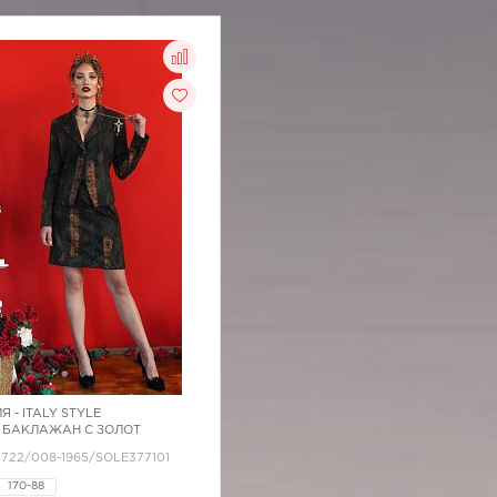
Я -
ITALY STYLE
 БАКЛАЖАН С ЗОЛОТ
/8722/008-1965/SOLE377101
170-88