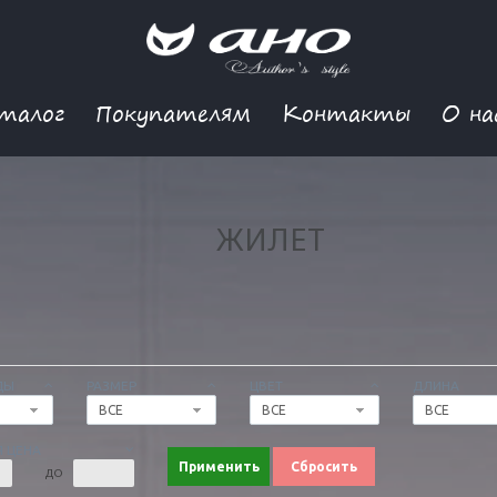
талог
Покупателям
Контакты
О на
ЖИЛЕТ
ДЫ
РАЗМЕР
ЦВЕТ
ДЛИНА
ВСЕ
ВСЕ
ВСЕ
 ЦЕНА
Применить
Сбросить
ДО