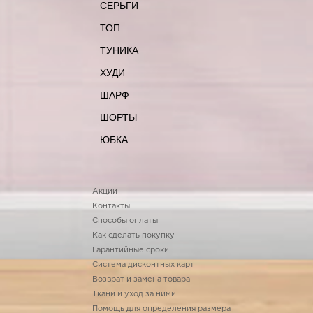
СЕРЬГИ
ТОП
ТУНИКА
ХУДИ
ШАРФ
ШОРТЫ
ЮБКА
Акции
Контакты
Способы оплаты
Как сделать покупку
Гарантийные сроки
Система дисконтных карт
Возврат и замена товара
Ткани и уход за ними
Помощь для определения размера