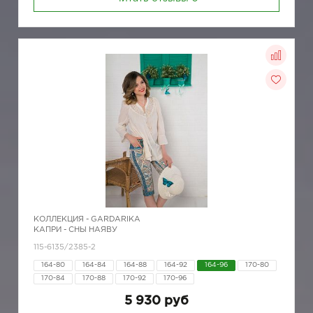
КОЛЛЕКЦИЯ -
GARDARIKA
КАПРИ - СНЫ НАЯВУ
115-6135/2385-2
164-80
164-84
164-88
164-92
164-96
170-80
170-84
170-88
170-92
170-96
5 930 руб