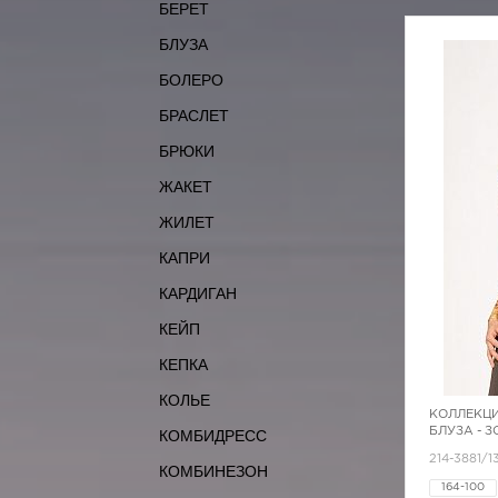
БЕРЕТ
БЛУЗА
БОЛЕРО
БРАСЛЕТ
БРЮКИ
ЖАКЕТ
ЖИЛЕТ
КАПРИ
КАРДИГАН
КЕЙП
КЕПКА
КОЛЬЕ
КОЛЛЕКЦИ
БЛУЗА - 
КОМБИДРЕСС
214-3881/1
КОМБИНЕЗОН
164-100