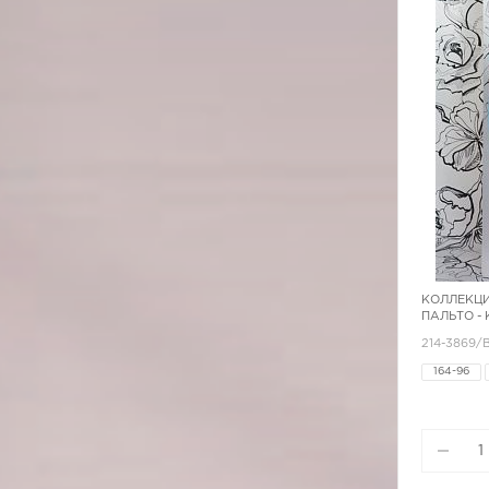
КОЛЛЕКЦИ
ПАЛЬТО -
214-3869/
164-96
170-84