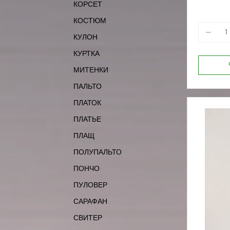
КОРСЕТ
170-80
170-96
КОСТЮМ
КУЛОН
КУРТКА
МИТЕНКИ
ПАЛЬТО
ПЛАТОК
ПЛАТЬЕ
ПЛАЩ
ПОЛУПАЛЬТО
ПОНЧО
ПУЛОВЕР
САРАФАН
СВИТЕР