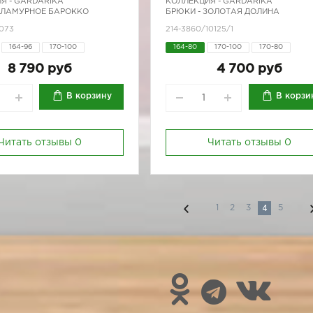
Я -
GARDARIKA
КОЛЛЕКЦИЯ -
GARDARIKA
 ГЛАМУРНОЕ БАРОККО
БРЮКИ - ЗОЛОТАЯ ДОЛИНА
2073
214-3860/10125/1
164-96
170-100
164-80
170-100
170-80
170-88
170-92
170-96
8 790 руб
4 700 руб
В корзину
В корзи
Читать отзывы
0
Читать отзывы
0
4
1
2
3
5