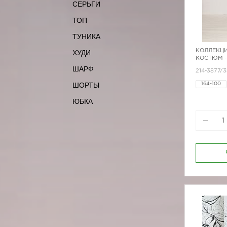
СЕРЬГИ
ТОП
ТУНИКА
КОЛЛЕКЦИ
ХУДИ
КОСТЮМ -
ШАРФ
214-3877/
ШОРТЫ
164-100
164-88
ЮБКА
170-84