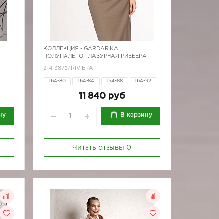
КОЛЛЕКЦИЯ -
GARDARIKA
ПОЛУПАЛЬТО - ЛАЗУРНАЯ РИВЬЕРА
214-3872/RIVIERA
164-80
164-84
164-88
164-92
100
164-96
170-80
170-84
170-88
11 840 руб
92
170-92
170-96
ну
В корзину
Читать отзывы
0