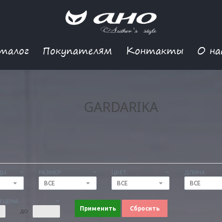
талог
Покупателям
Контакты
О на
GARDARIKA
ДЫ
РАЗМЕР
ЦВЕТ
ДЛИНА
ВСЕ
ВСЕ
ВСЕ
 ЦЕНА
Применить
Сбросить
ДО