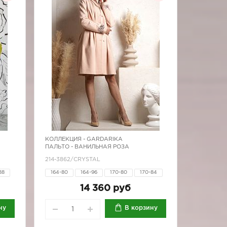
КОЛЛЕКЦИЯ -
GARDARIKA
ПАЛЬТО - ВАНИЛЬНАЯ РОЗА
214-3862/CRYSTAL
88
164-80
164-96
170-80
170-84
170-88
170-92
170-96
14 360 руб
ну
В корзину