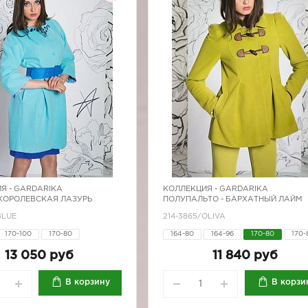
Я -
GARDARIKA
КОЛЛЕКЦИЯ -
GARDARIKA
 КОРОЛЕВСКАЯ ЛАЗУРЬ
ПОЛУПАЛЬТО - БАРХАТНЫЙ ЛАЙМ
BLUE
214-3865/OLIVA
170-100
170-80
164-80
164-96
170-80
170-
170-88
170-92
170-96
170-96
13 050 руб
11 840 руб
В корзину
В корзи