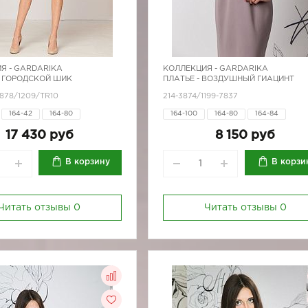
Я -
GARDARIKA
КОЛЛЕКЦИЯ -
GARDARIKA
 ГОРОДСКОЙ ШИК
ПЛАТЬЕ - ВОЗДУШНЫЙ ГИАЦИНТ
3878/1209/TR10
214-3874/1199-7837
164-42
164-80
164-100
164-80
164-84
164-96
170-100
170-80
164-88
164-92
164-96
170-
17 430 руб
8 150 руб
170-96
170-80
170-84
170-88
170-
170-96
В корзину
В корзи
Читать отзывы
0
Читать отзывы
0