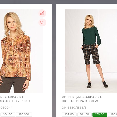
Я -
GARDARIKA
КОЛЛЕКЦИЯ -
GARDARIKA
ЗОЛОТОЕ ПОБЕРЕЖЬЕ
ШОРТЫ - ИГРА В ГОЛЬФ
306004-11
214-3880/1865/1
164-80
170-100
164-80
164-88
170-80
170-