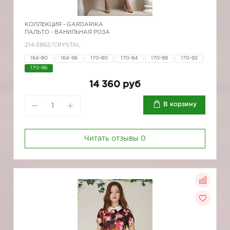
КОЛЛЕКЦИЯ -
GARDARIKA
ПАЛЬТО - ВАНИЛЬНАЯ РОЗА
214-3862/CRYSTAL
164-80
164-96
170-80
170-84
170-88
170-92
170-96
14 360 руб
В корзину
Читать отзывы
0