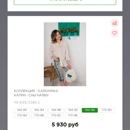
КОЛЛЕКЦИЯ -
GARDARIKA
КАПРИ - СНЫ НАЯВУ
115-6135/2385-2
164-80
164-84
164-88
164-92
164-96
170-80
170-84
170-88
170-92
170-96
5 930 руб