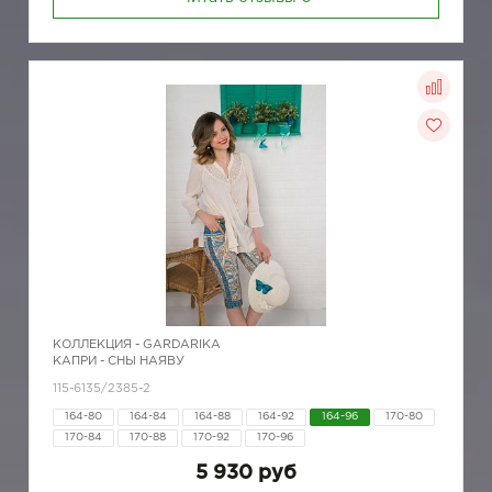
КОЛЛЕКЦИЯ -
GARDARIKA
КАПРИ - СНЫ НАЯВУ
115-6135/2385-2
164-80
164-84
164-88
164-92
164-96
170-80
170-84
170-88
170-92
170-96
5 930 руб