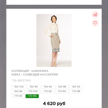
КОЛЛЕКЦИЯ -
GARDARIKA
ЮБКА - СОЗВЕЗДИЕ КАССИОПЕИ
*115-3837/11011
164-100
164-80
164-84
164-88
164-92
164-96
170-100
170-80
170-84
170-88
170-92
170-96
4 620 руб