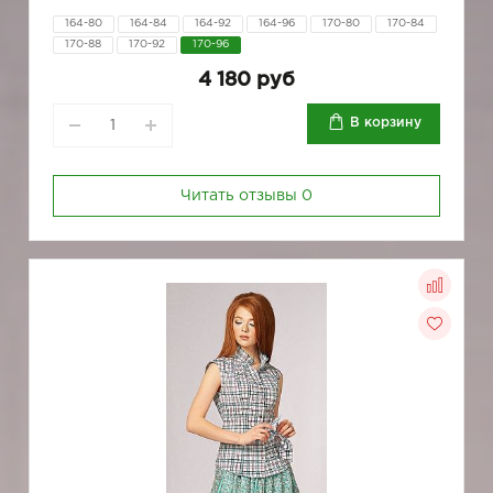
164-80
164-84
164-92
164-96
170-80
170-84
170-88
170-92
170-96
4 180 руб
В корзину
Читать отзывы
0