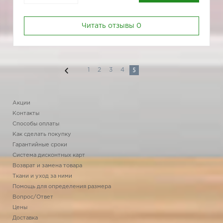
Читать отзывы
0
5
1
2
3
4
Акции
Контакты
Способы оплаты
Как сделать покупку
Гарантийные сроки
Система дисконтных карт
Возврат и замена товара
Ткани и уход за ними
Помощь для определения размера
Вопрос/Ответ
Цены
Доставка