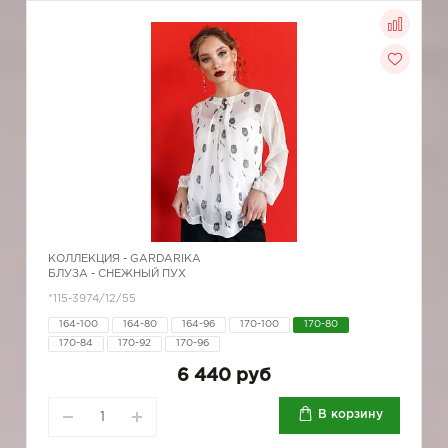
КОЛЛЕКЦИЯ -
GARDARIKA
БЛУЗА - СНЕЖНЫЙ ПУХ
*115-3974/12/55
164-100
164-80
164-96
170-100
170-80
170-84
170-92
170-96
6 440 руб
В корзину