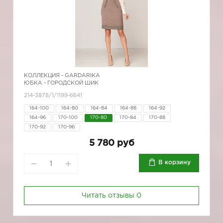
КОЛЛЕКЦИЯ -
GARDARIKA
ЮБКА - ГОРОДСКОЙ ШИК
214-3878/1/1199-6641
164-100
164-80
164-84
164-88
164-92
164-96
170-100
170-80
170-84
170-88
170-92
170-96
5 780 руб
В корзину
Читать отзывы
0