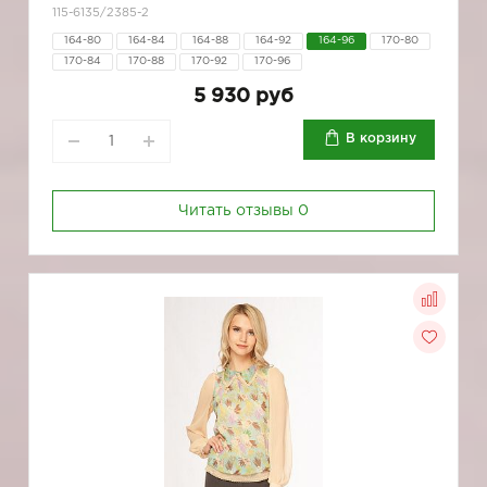
115-6135/2385-2
164-80
164-84
164-88
164-92
164-96
170-80
170-84
170-88
170-92
170-96
5 930 руб
В корзину
Читать отзывы
0