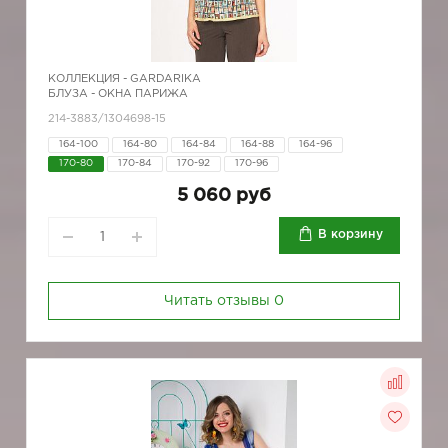
КОЛЛЕКЦИЯ -
GARDARIKA
БЛУЗА - ОКНА ПАРИЖА
214-3883/1304698-15
164-100
164-80
164-84
164-88
164-96
170-80
170-84
170-92
170-96
5 060 руб
В корзину
Читать отзывы
0