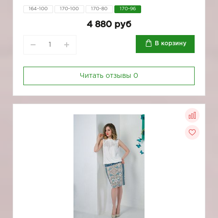
164-100
170-100
170-80
170-96
4 880 руб
В корзину
Читать отзывы
0