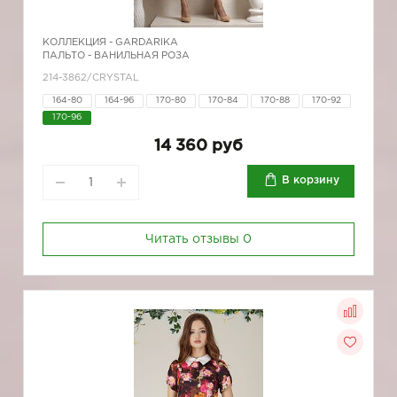
КОЛЛЕКЦИЯ -
GARDARIKA
ПАЛЬТО - ВАНИЛЬНАЯ РОЗА
214-3862/CRYSTAL
164-80
164-96
170-80
170-84
170-88
170-92
170-96
14 360 руб
В корзину
Читать отзывы
0