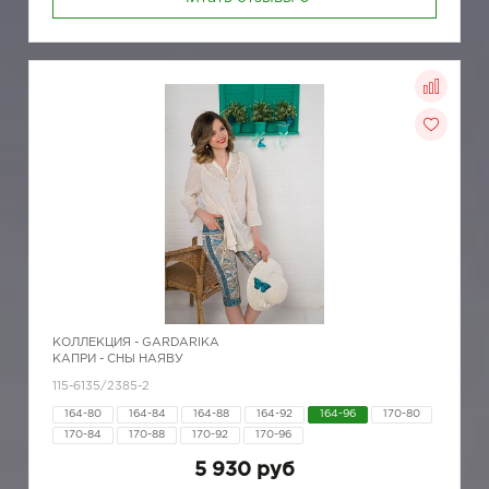
КОЛЛЕКЦИЯ -
GARDARIKA
КАПРИ - СНЫ НАЯВУ
115-6135/2385-2
164-80
164-84
164-88
164-92
164-96
170-80
170-84
170-88
170-92
170-96
5 930 руб