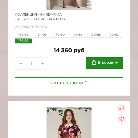
КОЛЛЕКЦИЯ -
GARDARIKA
ПАЛЬТО - ВАНИЛЬНАЯ РОЗА
214-3862/CRYSTAL
164-80
164-96
170-80
170-84
170-88
170-92
170-96
14 360 руб
В корзину
Читать отзывы
0