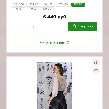
164-100
164-80
164-96
170-100
170-80
170-84
170-92
170-96
6 440 руб
В корзину
Читать отзывы
0