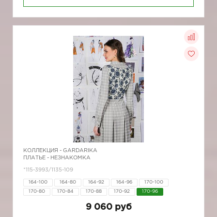
КОЛЛЕКЦИЯ -
GARDARIKA
ПЛАТЬЕ - НЕЗНАКОМКА
*115-3993/1135-109
164-100
164-80
164-92
164-96
170-100
170-80
170-84
170-88
170-92
170-96
9 060 руб