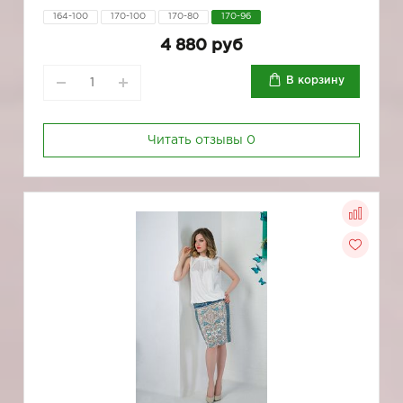
164-100
170-100
170-80
170-96
4 880 руб
В корзину
Читать отзывы
0