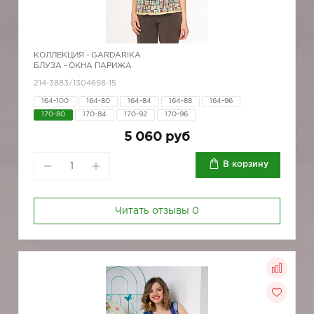
КОЛЛЕКЦИЯ -
GARDARIKA
БЛУЗА - ОКНА ПАРИЖА
214-3883/1304698-15
164-100
164-80
164-84
164-88
164-96
170-80
170-84
170-92
170-96
5 060 руб
В корзину
Читать отзывы
0