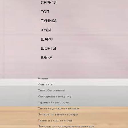
СЕРЬГИ
ТОП
ТУНИКА
ХУДИ
ШАРФ
ШОРТЫ
ЮБКА
Акции
Контакты
Способы оплаты
Как сделать покупку
Гарантийные сроки
Система дисконтных карт
Возврат и замена товара
Ткани и уход за ними
Помощь для определения размера