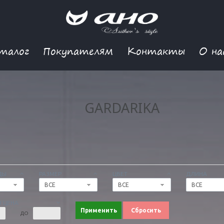
талог
Покупателям
Контакты
О на
GARDARIKA
ДЫ
РАЗМЕР
ЦВЕТ
ДЛИНА
ВСЕ
ВСЕ
ВСЕ
 ЦЕНА
Применить
Сбросить
ДО