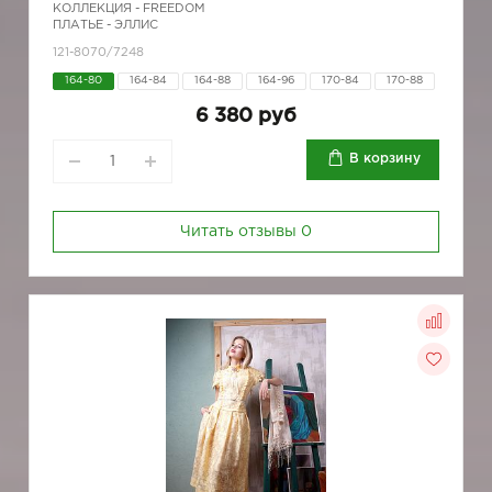
КОЛЛЕКЦИЯ -
FREEDOM
ПЛАТЬЕ - ЭЛЛИС
121-8070/7248
164-80
164-84
164-88
164-96
170-84
170-88
6 380 руб
В корзину
Читать отзывы
0