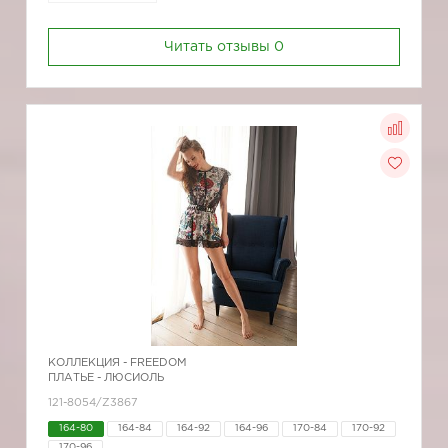
Читать отзывы
0
КОЛЛЕКЦИЯ -
FREEDOM
ПЛАТЬЕ - ЛЮСИОЛЬ
121-8054/Z3867
164-80
164-84
164-92
164-96
170-84
170-92
170-96