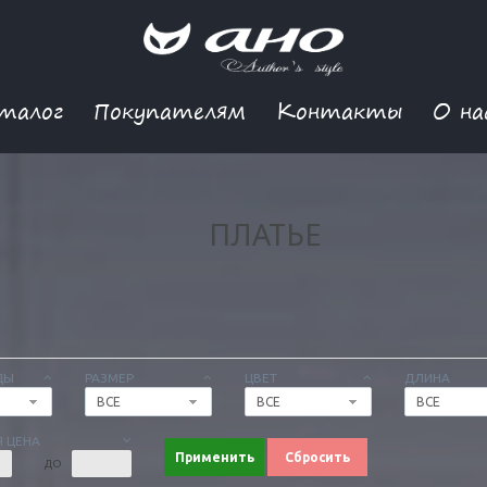
талог
Покупателям
Контакты
О на
ПЛАТЬЕ
ДЫ
РАЗМЕР
ЦВЕТ
ДЛИНА
ВСЕ
ВСЕ
ВСЕ
 ЦЕНА
Применить
Сбросить
ДО