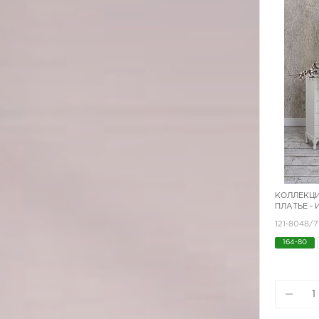
КОЛЛЕКЦИ
ПЛАТЬЕ -
121-8048/
164-80
170-92