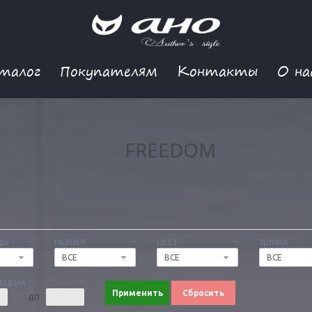
талог
Покупателям
Контакты
О на
FREEDOM
ДЫ
РАЗМЕР
ЦВЕТ
ДЛИНА
ВСЕ
ВСЕ
ВСЕ
 ЦЕНА
Применить
Сбросить
ДО