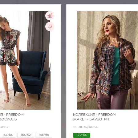
Я -
FREEDOM
КОЛЛЕКЦИЯ -
FREEDOM
 ЛЮСИОЛЬ
ЖАКЕТ - БАРБОТИН
Z3867
121-8047/4064
164-84
164-92
164-96
170-84