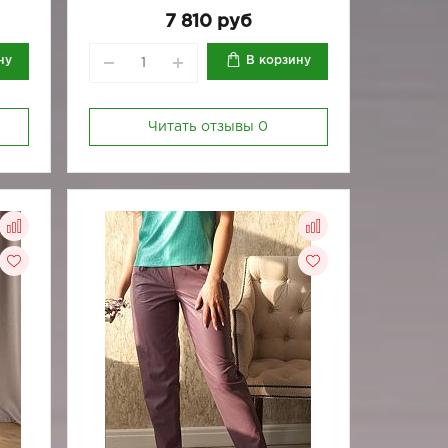
170-88
170-92
7 810 руб
ну
В корзину
Читать отзывы
0