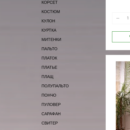
КОРСЕТ
170-84
КОСТЮМ
КУЛОН
КУРТКА
МИТЕНКИ
ПАЛЬТО
ПЛАТОК
ПЛАТЬЕ
ПЛАЩ
ПОЛУПАЛЬТО
ПОНЧО
ПУЛОВЕР
САРАФАН
СВИТЕР