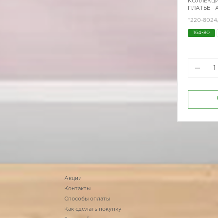
КОЛЛЕКЦИ
ПЛАТЬЕ -
*220-8024
164-80
164-96
170-96
Акции
Контакты
Способы оплаты
Как сделать покупку