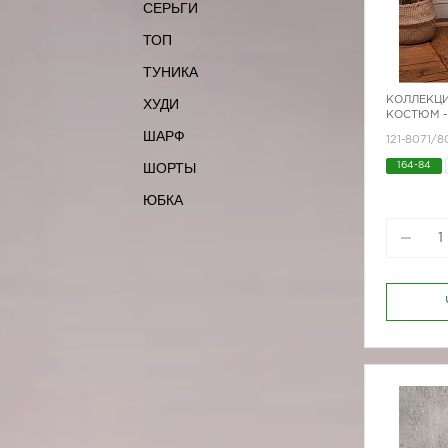
СЕРЬГИ
ТОП
ТУНИКА
КОЛЛЕКЦИ
ХУДИ
КОСТЮМ -
ШАРФ
121-8071/
ШОРТЫ
164-84
ЮБКА