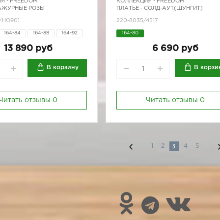
Я -
FREEDOM
КОЛЛЕКЦИЯ -
FREEDOM
 АЖУРНЫЕ РОЗЫ
ПЛАТЬЕ - СОЛД-АУТ(ШУНГИТ)
/HO901
220-8035/4517
164-84
164-88
164-92
164-80
170-84
170-88
170-92
13 890 руб
6 690 руб
В корзину
В корзи
Читать отзывы
0
Читать отзывы
0
3
1
2
4
5