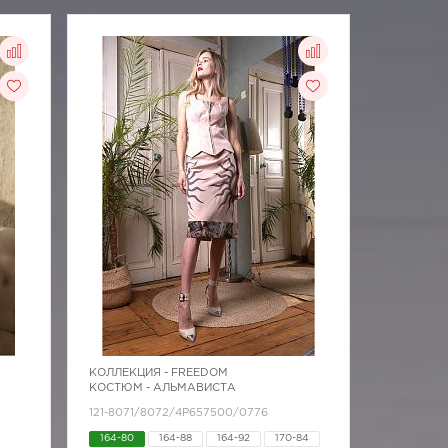
КОЛЛЕКЦИЯ -
FREEDOM
КОСТЮМ - АЛЬМАВИСТА
121-8071/8072/4Р657500/0776
164-80
164-88
164-92
170-84