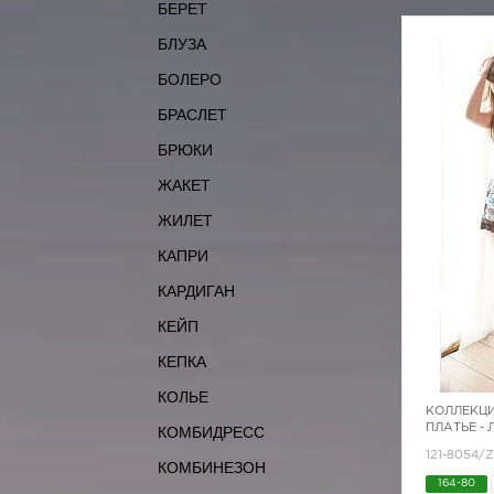
БЕРЕТ
БЛУЗА
БОЛЕРО
БРАСЛЕТ
БРЮКИ
ЖАКЕТ
ЖИЛЕТ
КАПРИ
КАРДИГАН
КЕЙП
КЕПКА
КОЛЬЕ
КОЛЛЕКЦИ
ПЛАТЬЕ -
КОМБИДРЕСС
121-8054/
КОМБИНЕЗОН
164-80