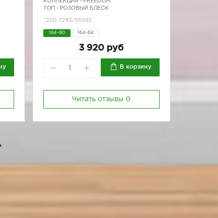
КОЛЛЕКЦИЯ -
FREEDOM
ТОП - РОЗОВЫЙ БЛЕСК
*220-7293/55555
164-80
164-84
3 920 руб
ну
В корзину
Читать отзывы
0