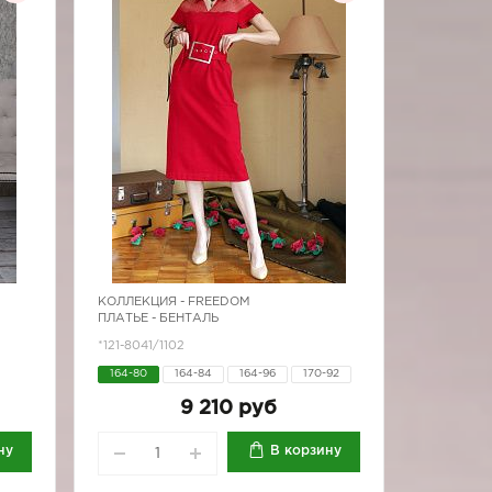
КОЛЛЕКЦИЯ -
FREEDOM
ПЛАТЬЕ - БЕНТАЛЬ
*121-8041/1102
164-80
164-84
164-96
170-92
170-96
9 210 руб
ну
В корзину