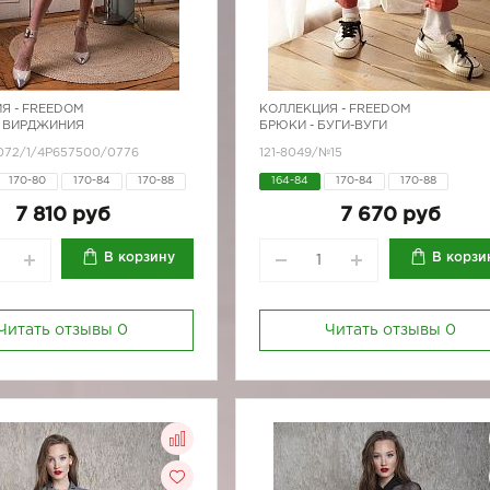
Я -
FREEDOM
КОЛЛЕКЦИЯ -
FREEDOM
 ВИРДЖИНИЯ
БРЮКИ - БУГИ-ВУГИ
8072/1/4Р657500/0776
121-8049/№15
170-80
170-84
170-88
164-84
170-84
170-88
7 810 руб
7 670 руб
В корзину
В корзи
Читать отзывы
0
Читать отзывы
0