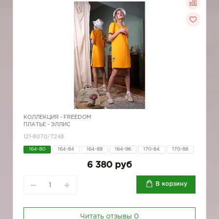
КОЛЛЕКЦИЯ -
FREEDOM
ПЛАТЬЕ - ЭЛЛИС
121-8070/7248
164-80
164-84
164-88
164-96
170-84
170-88
6 380 руб
В корзину
Читать отзывы
0