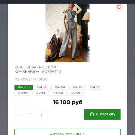
КОЛЛЕКЦИЯ -
FREEDOM
КОМБИНЕЗОН - КОВЕНТРИ
*121-8062/7930630
164-100
164-80
164-84
164-88
164-96
170-84
170-88
170-92
170-96
16 100 руб
В корзину
Читать отзывы
0