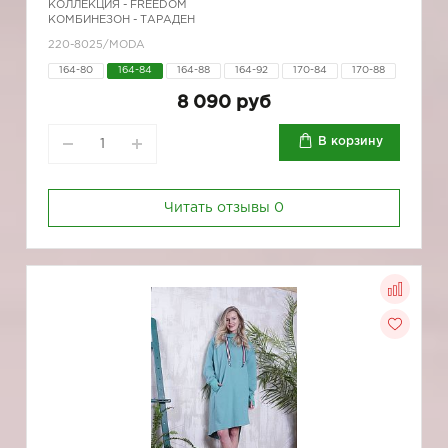
КОЛЛЕКЦИЯ -
FREEDOM
КОМБИНЕЗОН - ТАРАДЕН
220-8025/MODA
164-80
164-84
164-88
164-92
170-84
170-88
8 090 руб
В корзину
Читать отзывы
0