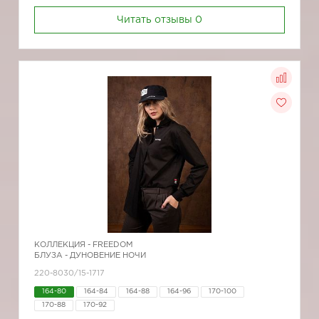
Читать отзывы
0
КОЛЛЕКЦИЯ -
FREEDOM
БЛУЗА - ДУНОВЕНИЕ НОЧИ
220-8030/15-1717
164-80
164-84
164-88
164-96
170-100
170-88
170-92