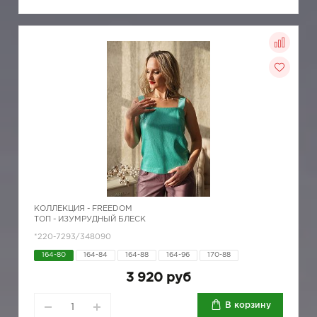
КОЛЛЕКЦИЯ -
FREEDOM
ТОП - ИЗУМРУДНЫЙ БЛЕСК
*220-7293/348090
164-80
164-84
164-88
164-96
170-88
3 920 руб
В корзину