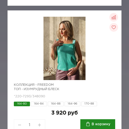
КОЛЛЕКЦИЯ -
FREEDOM
ТОП - ИЗУМРУДНЫЙ БЛЕСК
*220-7293/348090
164-80
164-84
164-88
164-96
170-88
3 920 руб
В корзину