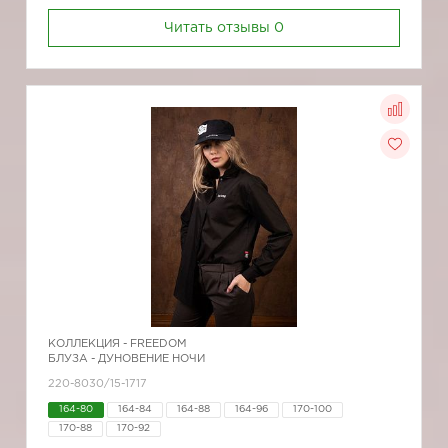
Читать отзывы
0
КОЛЛЕКЦИЯ -
FREEDOM
БЛУЗА - ДУНОВЕНИЕ НОЧИ
220-8030/15-1717
164-80
164-84
164-88
164-96
170-100
170-88
170-92