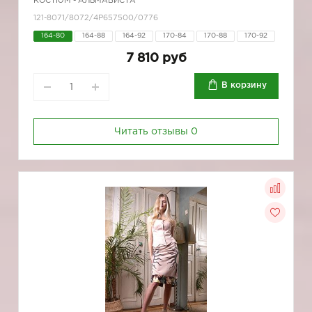
КОСТЮМ - АЛЬМАВИСТА
121-8071/8072/4Р657500/0776
164-80
164-88
164-92
170-84
170-88
170-92
7 810 руб
В корзину
Читать отзывы
0