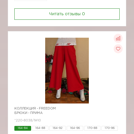
Читать отзывы
0
КОЛЛЕКЦИЯ -
FREEDOM
БРЮКИ - ПРИМА
*220-8038/№10
164-84
164-88
164-92
164-96
170-88
170-96