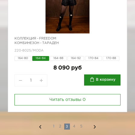
КОЛЛЕКЦИЯ -
FREEDOM
КОМБИНЕЗОН - ТАРАДЕН
220-8025/MODA
164-80
164-84
164-88
164-92
170-84
170-88
8 090 руб
В корзину
Читать отзывы
0
3
1
2
4
5