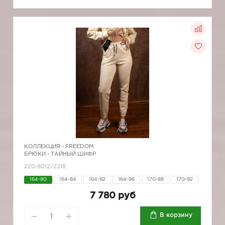
КОЛЛЕКЦИЯ -
FREEDOM
БРЮКИ - ТАЙНЫЙ ШИФР
220-8012/2218
164-80
164-84
164-92
164-96
170-88
170-92
7 780 руб
В корзину