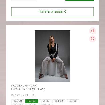
Читать отзывы
0
КОЛЛЕКЦИЯ -
DNK
БЛУЗА - БРИЧЕ(ЧЕРНАЯ)
223-2301/ BLECK
164-80
164-84
164-88
164-92
164-96