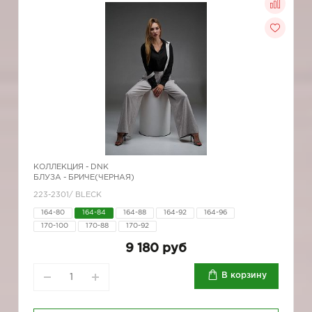
КОЛЛЕКЦИЯ -
DNK
БЛУЗА - БРИЧЕ(ЧЕРНАЯ)
223-2301/ BLECK
164-80
164-84
164-88
164-92
164-96
170-100
170-88
170-92
9 180 руб
В корзину