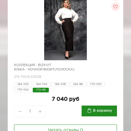
КОЛЛЕКЦИЯ -
BIZKVIT
ЮБКА - НОЧНОЙ ВИЗИТ(ПОЛОСКА)
215-7024/22038
164-100
164-104
164-108
164-96
170-100
170-104
170-96
7 040 руб
В корзину
Читать отзывы
0