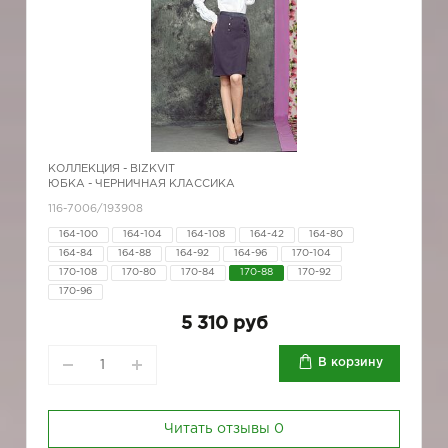
КОЛЛЕКЦИЯ -
BIZKVIT
ЮБКА - ЧЕРНИЧНАЯ КЛАССИКА
116-7006/193908
164-100
164-104
164-108
164-42
164-80
164-84
164-88
164-92
164-96
170-104
170-108
170-80
170-84
170-88
170-92
170-96
5 310 руб
В корзину
Читать отзывы
0