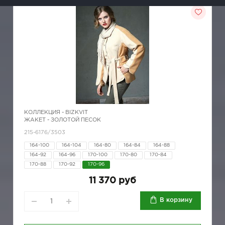
КОЛЛЕКЦИЯ -
BIZKVIT
ЖАКЕТ - ЗОЛОТОЙ ПЕСОК
215-6176/3503
164-100
164-104
164-80
164-84
164-88
164-92
164-96
170-100
170-80
170-84
170-88
170-92
170-96
11 370 руб
В корзину