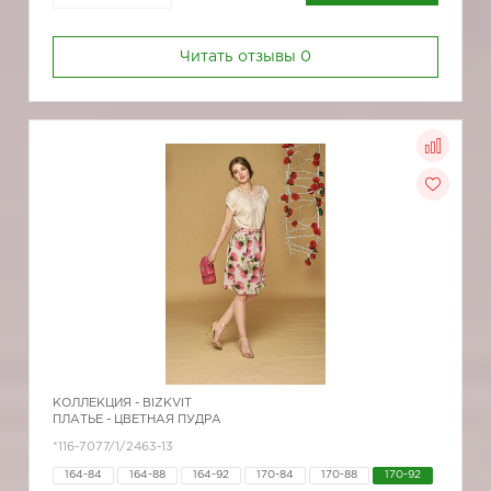
Читать отзывы
0
КОЛЛЕКЦИЯ -
BIZKVIT
ПЛАТЬЕ - ЦВЕТНАЯ ПУДРА
*116-7077/1/2463-13
164-84
164-88
164-92
170-84
170-88
170-92