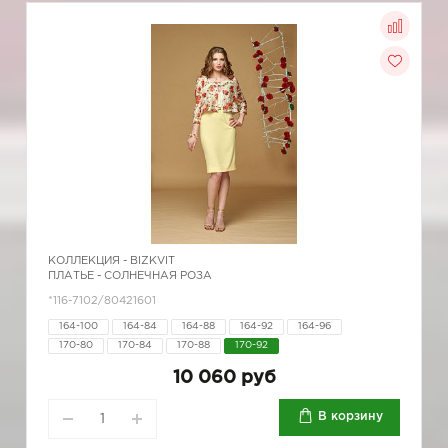
КОЛЛЕКЦИЯ -
BIZKVIT
ПЛАТЬЕ - СОЛНЕЧНАЯ РОЗА
*116-7102/80421601
164-100
164-84
164-88
164-92
164-96
170-80
170-84
170-88
170-92
10 060 руб
В корзину