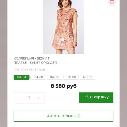
КОЛЛЕКЦИЯ -
BIZKVIT
ПЛАТЬЕ - БУКЕТ ОРХИДЕЙ
*116-7065/80391601
164-84
164-88
164-92
170-88
170-92
8 580 руб
В корзину
Читать отзывы
0