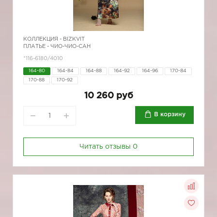
КОЛЛЕКЦИЯ -
BIZKVIT
ПЛАТЬЕ - ЧИО-ЧИО-САН
*116-6180/4010
164-80
164-84
164-88
164-92
164-96
170-84
170-88
170-92
10 260 руб
В корзину
Читать отзывы
0