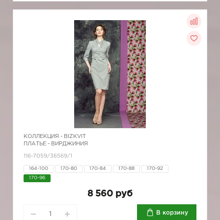
КОЛЛЕКЦИЯ -
BIZKVIT
ПЛАТЬЕ - ВИРДЖИНИЯ
116-7059/36569/1
164-100
170-80
170-84
170-88
170-92
170-96
8 560 руб
В корзину