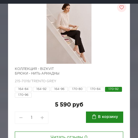
КОЛЛЕКЦИЯ -
BIZKVIT
БРЮКИ - НИТЬ АРИАДНЫ
215-7019/TRENTO GREY
164-84
164-92
164-96
170-80
170-84
170-92
170-96
5 590 руб
В корзину
Читать отзывы
0