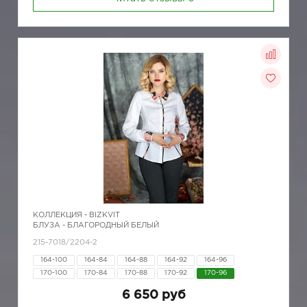
КОЛЛЕКЦИЯ -
BIZKVIT
БЛУЗА - БЛАГОРОДНЫЙ БЕЛЫЙ
215-7018/2204-2
164-100
164-84
164-88
164-92
164-96
170-100
170-84
170-88
170-92
170-96
6 650 руб