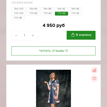
215-6193/43059
164-100
164-84
164-88
164-92
164-96
170-100
170-80
170-84
170-88
170-92
170-96
4 950 руб
В корзину
Читать отзывы
0