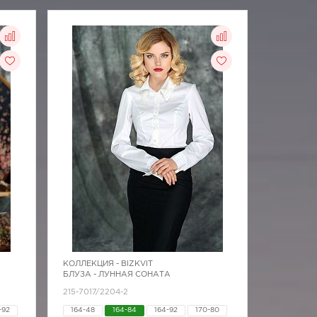
КОЛЛЕКЦИЯ -
BIZKVIT
БЛУЗА - ЛУННАЯ СОНАТА
215-7017/2204-2
-92
164-48
164-84
164-92
170-80