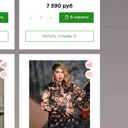
-88
170-84
170-88
170-92
7 590 руб
ну
В корзину
Читать отзывы
0