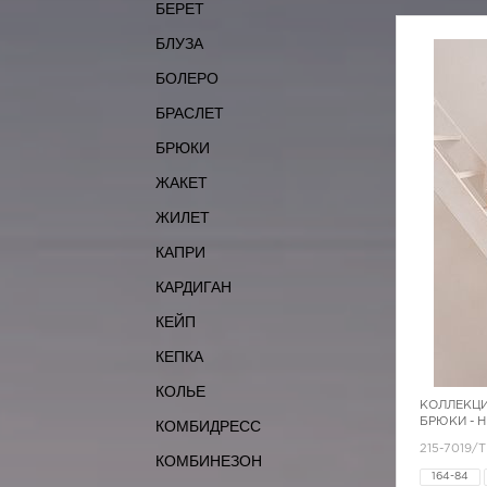
БЕРЕТ
БЛУЗА
БОЛЕРО
БРАСЛЕТ
БРЮКИ
ЖАКЕТ
ЖИЛЕТ
КАПРИ
КАРДИГАН
КЕЙП
КЕПКА
КОЛЬЕ
КОЛЛЕКЦИ
БРЮКИ - 
КОМБИДРЕСС
215-7019/
КОМБИНЕЗОН
164-84