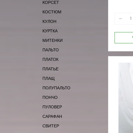
КОРСЕТ
170-84
КОСТЮМ
КУЛОН
КУРТКА
МИТЕНКИ
ПАЛЬТО
ПЛАТОК
ПЛАТЬЕ
ПЛАЩ
ПОЛУПАЛЬТО
ПОНЧО
ПУЛОВЕР
САРАФАН
СВИТЕР