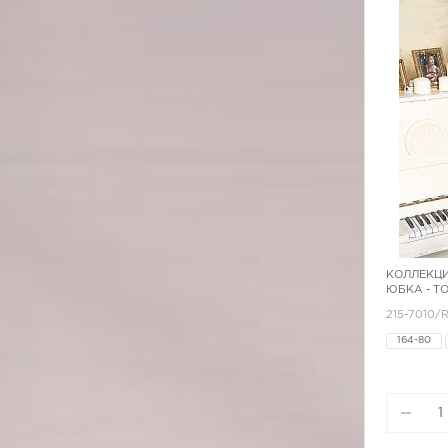
КОЛЛЕКЦИ
ЮБКА - Т
215-7010/
164-80
170-84