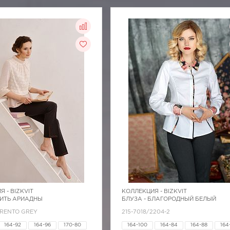
Я -
BIZKVIT
КОЛЛЕКЦИЯ -
BIZKVIT
НИТЬ АРИАДНЫ
БЛУЗА - БЛАГОРОДНЫЙ БЕЛЫЙ
TRENTO GREY
215-7018/2204-2
164-92
164-96
170-80
164-100
164-84
164-88
164