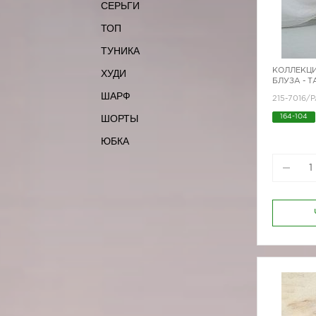
СЕРЬГИ
ТОП
ТУНИКА
КОЛЛЕКЦИ
ХУДИ
БЛУЗА - 
ШАРФ
215-7016/P
ШОРТЫ
164-104
170-80
ЮБКА