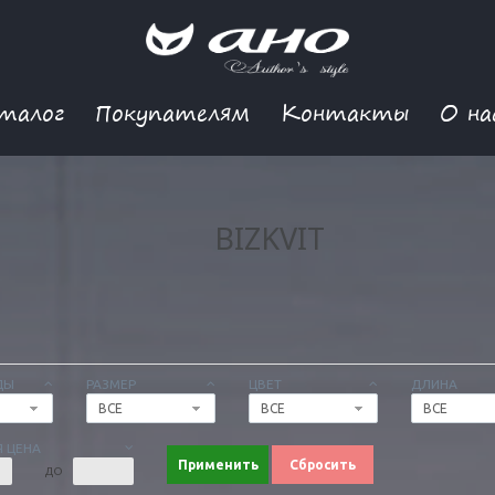
талог
Покупателям
Контакты
О на
BIZKVIT
ДЫ
РАЗМЕР
ЦВЕТ
ДЛИНА
ВСЕ
ВСЕ
ВСЕ
 ЦЕНА
Применить
Сбросить
ДО