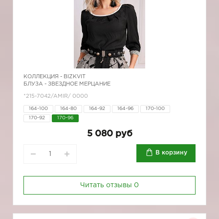
КОЛЛЕКЦИЯ -
BIZKVIT
БЛУЗА - ЗВЕЗДНОЕ МЕРЦАНИЕ
*215-7042/AMIR/ 0000
164-100
164-80
164-92
164-96
170-100
170-92
170-96
5 080 руб
В корзину
Читать отзывы
0