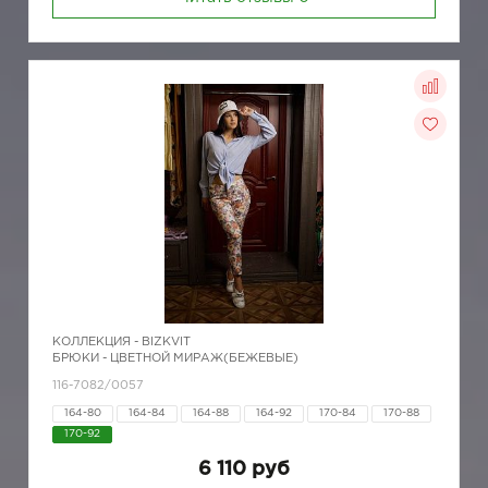
КОЛЛЕКЦИЯ -
BIZKVIT
БРЮКИ - ЦВЕТНОЙ МИРАЖ(БЕЖЕВЫЕ)
116-7082/0057
164-80
164-84
164-88
164-92
170-84
170-88
170-92
6 110 руб