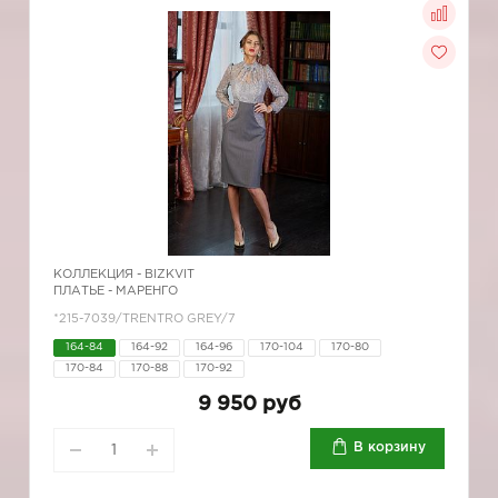
КОЛЛЕКЦИЯ -
BIZKVIT
ПЛАТЬЕ - МАРЕНГО
*215-7039/TRENTRO GREY/7
164-84
164-92
164-96
170-104
170-80
170-84
170-88
170-92
9 950 руб
В корзину