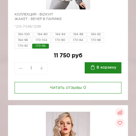
КОЛЛЕКЦИЯ -
BIZKVIT
ЖАКЕТ - ВЕЧЕР В ПАРИЖЕ
*215-7048/1298
164-100
164-80
164-84
164-88
164-92
164-96
170-104
170-80
170-84
170-88
170-92
170-96
11 750 руб
В корзину
Читать отзывы
0