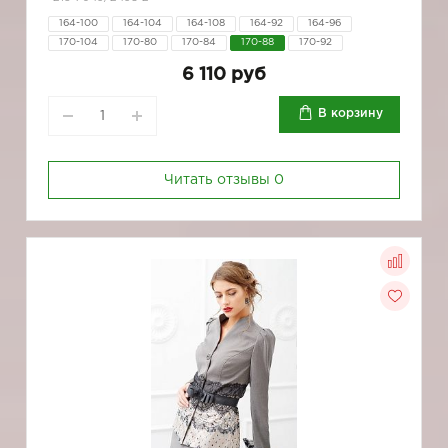
164-100
164-104
164-108
164-92
164-96
170-104
170-80
170-84
170-88
170-92
6 110 руб
В корзину
Читать отзывы
0