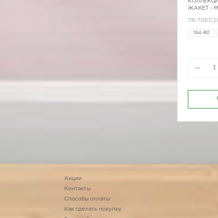
КОЛЛЕКЦИ
ЖАКЕТ - 
116-7087/2
164-80
164-96
170-92
Акции
Контакты
Способы оплаты
Как сделать покупку