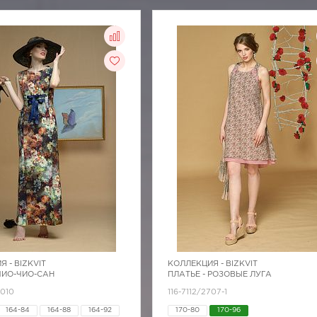
Я -
BIZKVIT
КОЛЛЕКЦИЯ -
BIZKVIT
 ЧИО-ЧИО-САН
ПЛАТЬЕ - РОЗОВЫЕ ЛУГА
4010
116-7112/2707-1
164-84
164-88
164-92
170-80
170-96