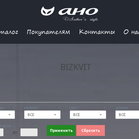
талог
Покупателям
Контакты
О на
BIZKVIT
ДЫ
РАЗМЕР
ЦВЕТ
ДЛИНА
ВСЕ
ВСЕ
ВСЕ
 ЦЕНА
Применить
Сбросить
ДО