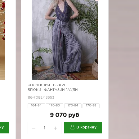
КОЛЛЕКЦИЯ -
BIZKVIT
БРЮКИ - ФАНТАЗИИ ГАУДИ
116-7088/13553
164-84
170-80
170-84
170-88
80
170-92
9 070 руб
96
ну
В корзину