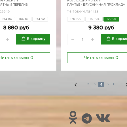
Я -
BIZKVIT
КОЛЛЕКЦИЯ -
BIZKVIT
МЯТНЫЙ ПЕРЕЛИВ
ПЛАТЬЕ - БРУСНИЧНАЯ ПРОХЛАДА
029-19
116-7084/М/18-1438
164-84
164-88
164-92
170-100
170-104
170-96
170-80
170-84
170-88
8 860 руб
9 380 руб
170-96
В корзину
В корзи
Читать отзывы
0
Читать отзывы
0
4
2
3
5
6