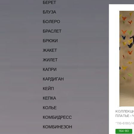
БЕРЕТ
БЛУЗА
БОЛЕРО
БРАСЛЕТ
БРЮКИ
ЖАКЕТ
ЖИЛЕТ
КАПРИ
КАРДИГАН
КЕЙП
КЕПКА
КОЛЬЕ
КОЛЛЕКЦИ
ПЛАТЬЕ -
КОМБИДРЕСС
*116-6180/
КОМБИНЕЗОН
164-80