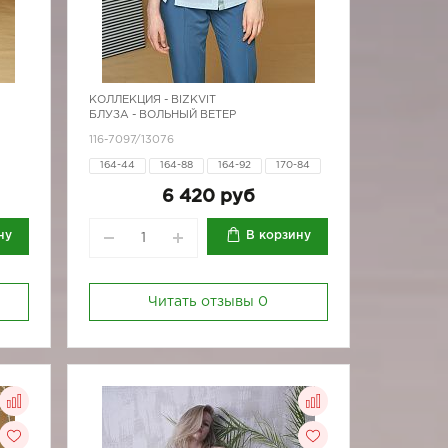
КОЛЛЕКЦИЯ -
BIZKVIT
БЛУЗА - ВОЛЬНЫЙ ВЕТЕР
116-7097/13076
164-44
164-88
164-92
170-84
170-88
170-92
6 420 руб
ну
В корзину
Читать отзывы
0