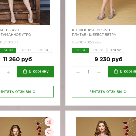
Я -
BIZKVIT
КОЛЛЕКЦИЯ -
BIZKVIT
 ТУМАННОЕ УТРО
ПЛАТЬЕ - ШЕЛЕСТ ВЕТРА
105/10121/3
116-7101/02-2995
164-80
170-80
170-84
170-84
170-88
170-92
170-92
11 260 руб
9 230 руб
В корзину
В корзи
Читать отзывы
0
Читать отзывы
0