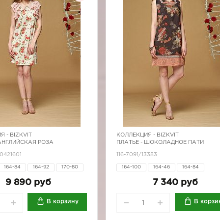
Я -
BIZKVIT
КОЛЛЕКЦИЯ -
BIZKVIT
 АНГЛИЙСКАЯ РОЗА
ПЛАТЬЕ - ШОКОЛАДНОЕ ПАТИ
0421601
116-7091/13383
164-84
164-92
170-80
164-100
164-46
164-84
170-88
170-92
170-96
164-88
164-92
164-96
170-
9 890 руб
7 340 руб
170-84
170-88
170-92
170-
В корзину
В корзи