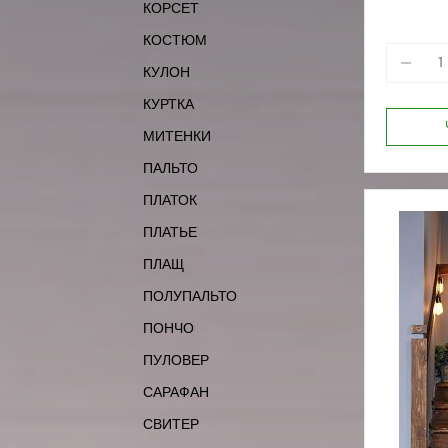
КОРСЕТ
164-96
КОСТЮМ
КУЛОН
КУРТКА
МИТЕНКИ
ПАЛЬТО
ПЛАТОК
ПЛАТЬЕ
ПЛАЩ
ПОЛУПАЛЬТО
ПОНЧО
ПУЛОВЕР
САРАФАН
СВИТЕР