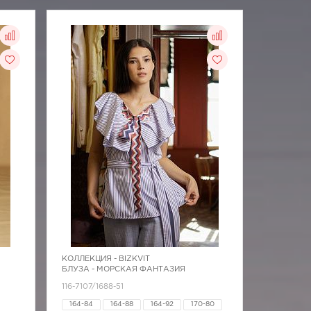
КОЛЛЕКЦИЯ -
BIZKVIT
БЛУЗА - МОРСКАЯ ФАНТАЗИЯ
116-7107/1688-51
164-84
164-88
164-92
170-80