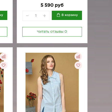
170-84
170-88
170-92
170-96
5 590 руб
ну
В корзину
Читать отзывы
0