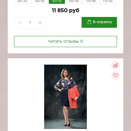
164-44
164-84
164-92
164-96
170-88
170-92
11 850 руб
В корзину
Читать отзывы
0