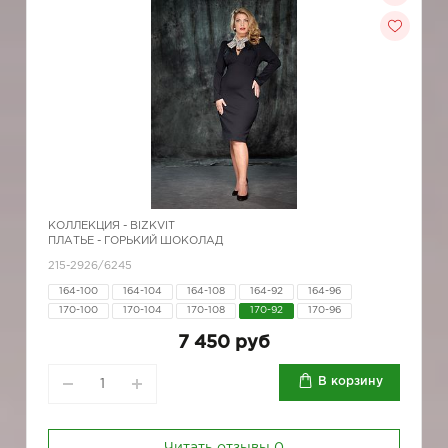
КОЛЛЕКЦИЯ -
BIZKVIT
ПЛАТЬЕ - ГОРЬКИЙ ШОКОЛАД
215-2926/6245
164-100
164-104
164-108
164-92
164-96
170-100
170-104
170-108
170-92
170-96
7 450 руб
В корзину