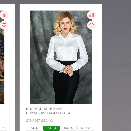
КОЛЛЕКЦИЯ -
BIZKVIT
БЛУЗА - ЛУННАЯ СОНАТА
215-7017/2204-2
-92
164-48
164-84
164-92
170-80