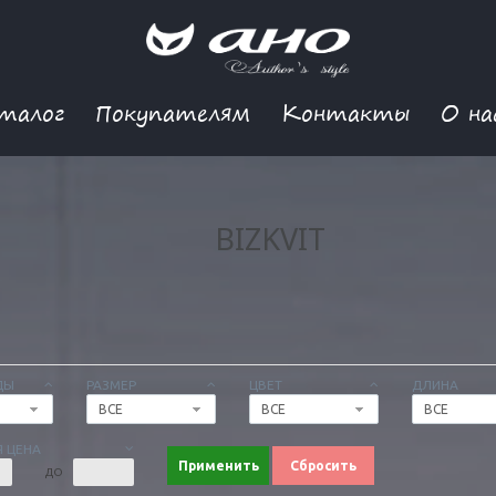
талог
Покупателям
Контакты
О на
BIZKVIT
ДЫ
РАЗМЕР
ЦВЕТ
ДЛИНА
ВСЕ
ВСЕ
ВСЕ
 ЦЕНА
Применить
Сбросить
ДО