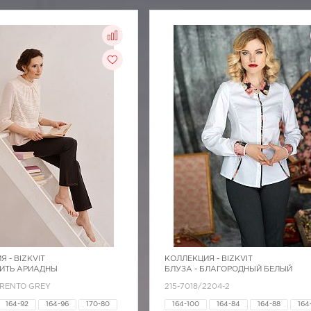
Я -
BIZKVIT
КОЛЛЕКЦИЯ -
BIZKVIT
НИТЬ АРИАДНЫ
БЛУЗА - БЛАГОРОДНЫЙ БЕЛЫЙ
TRENTO GREY
215-7018/2204-2
164-92
164-96
170-80
164-100
164-84
164-88
164