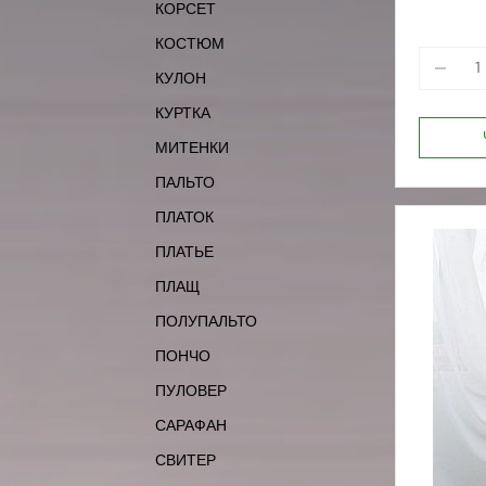
КОРСЕТ
170-84
КОСТЮМ
КУЛОН
КУРТКА
МИТЕНКИ
ПАЛЬТО
ПЛАТОК
ПЛАТЬЕ
ПЛАЩ
ПОЛУПАЛЬТО
ПОНЧО
ПУЛОВЕР
САРАФАН
СВИТЕР