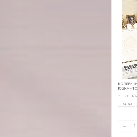
КОЛЛЕКЦИ
ЮБКА - Т
215-7010/
164-80
170-84