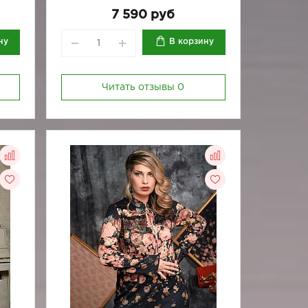
-88
170-84
170-88
170-92
7 590 руб
ну
В корзину
Читать отзывы
0