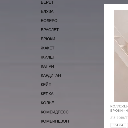
БЕРЕТ
БЛУЗА
БОЛЕРО
БРАСЛЕТ
БРЮКИ
ЖАКЕТ
ЖИЛЕТ
КАПРИ
КАРДИГАН
КЕЙП
КЕПКА
КОЛЬЕ
КОЛЛЕКЦИ
БРЮКИ - 
КОМБИДРЕСС
215-7019/
КОМБИНЕЗОН
164-84