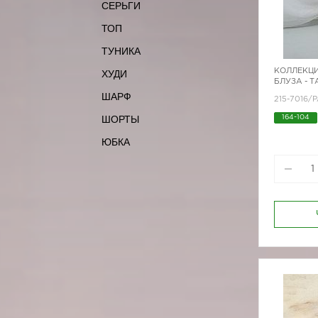
СЕРЬГИ
ТОП
ТУНИКА
КОЛЛЕКЦИ
ХУДИ
БЛУЗА - 
ШАРФ
215-7016/P
ШОРТЫ
164-104
170-80
ЮБКА