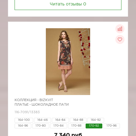
Читать отзывы
0
КОЛЛЕКЦИЯ -
BIZKVIT
ПЛАТЬЕ - ШОКОЛАДНОЕ ПАТИ
116-7091/13383
164-100
164-46
164-84
164-88
164-92
164-96
170-80
170-84
170-88
170-92
170-96
7 340 руб