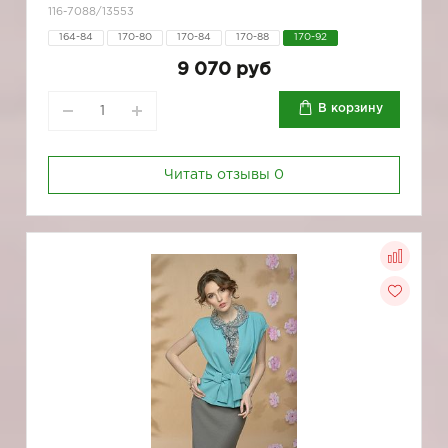
116-7088/13553
164-84
170-80
170-84
170-88
170-92
9 070 руб
В корзину
Читать отзывы
0