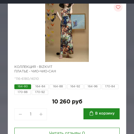
КОЛЛЕКЦИЯ -
BIZKVIT
ПЛАТЬЕ - ЧИО-ЧИО-САН
*116-6180/4010
164-80
164-84
164-88
164-92
164-96
170-84
170-88
170-92
10 260 руб
В корзину
Читать отзывы
0