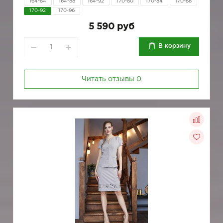
164-84
164-88
164-92
170-80
170-84
170-88
170-92
170-96
5 590 руб
В корзину
Читать отзывы
0