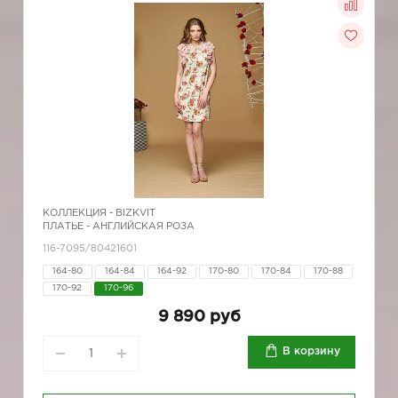
КОЛЛЕКЦИЯ -
BIZKVIT
ПЛАТЬЕ - АНГЛИЙСКАЯ РОЗА
116-7095/80421601
164-80
164-84
164-92
170-80
170-84
170-88
170-92
170-96
9 890 руб
В корзину