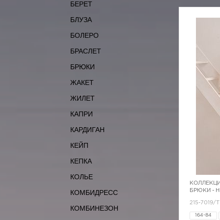
БЕРЕТ
БЛУЗА
БОЛЕРО
БРАСЛЕТ
БРЮКИ
ЖАКЕТ
ЖИЛЕТ
КАПРИ
КАРДИГАН
КЕЙП
КЕПКА
КОЛЬЕ
КОЛЛЕКЦИ
БРЮКИ - 
КОМБИДРЕСС
215-7019/
КОМБИНЕЗОН
164-84