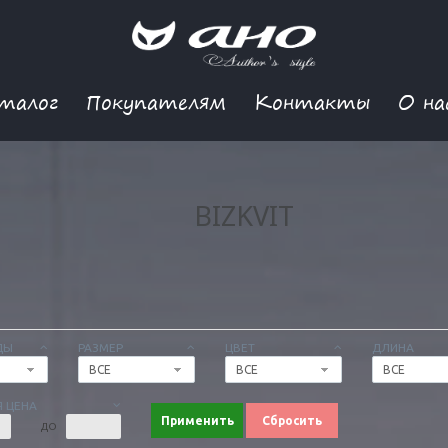
талог
Покупателям
Контакты
О на
BIZKVIT
ДЫ
РАЗМЕР
ЦВЕТ
ДЛИНА
ВСЕ
ВСЕ
ВСЕ
 ЦЕНА
Применить
Сбросить
ДО