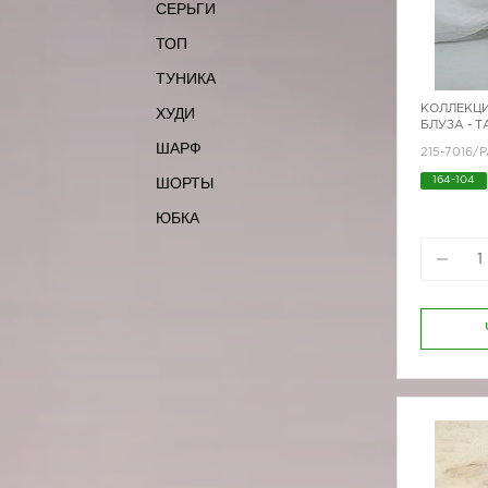
СЕРЬГИ
ТОП
ТУНИКА
КОЛЛЕКЦИ
ХУДИ
БЛУЗА - 
ШАРФ
215-7016/P
ШОРТЫ
164-104
170-80
ЮБКА