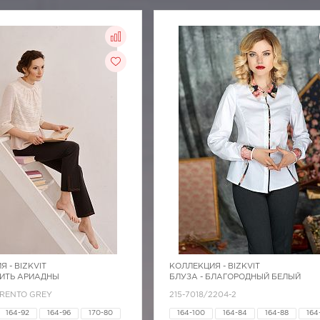
Я -
BIZKVIT
КОЛЛЕКЦИЯ -
BIZKVIT
НИТЬ АРИАДНЫ
БЛУЗА - БЛАГОРОДНЫЙ БЕЛЫЙ
TRENTO GREY
215-7018/2204-2
164-92
164-96
170-80
164-100
164-84
164-88
164