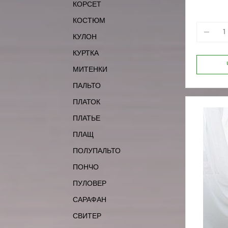
КОРСЕТ
170-84
КОСТЮМ
КУЛОН
КУРТКА
МИТЕНКИ
ПАЛЬТО
ПЛАТОК
ПЛАТЬЕ
ПЛАЩ
ПОЛУПАЛЬТО
ПОНЧО
ПУЛОВЕР
САРАФАН
СВИТЕР