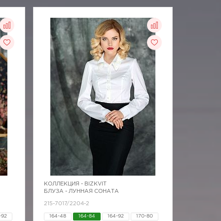
КОЛЛЕКЦИЯ -
BIZKVIT
БЛУЗА - ЛУННАЯ СОНАТА
215-7017/2204-2
-92
164-48
164-84
164-92
170-80