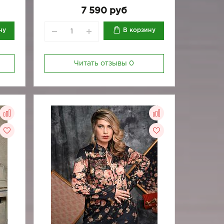
-88
170-84
170-88
170-92
7 590 руб
ну
В корзину
Читать отзывы
0