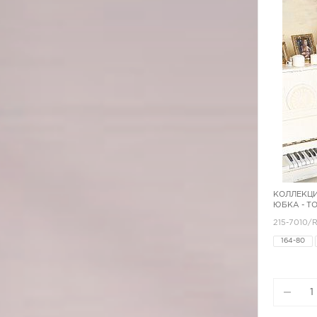
КОЛЛЕКЦИ
ЮБКА - Т
215-7010/
164-80
170-84