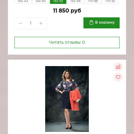
164-44
164-84
164-92
164-96
170-88
170-92
11 850 руб
В корзину
Читать отзывы
0