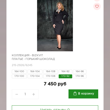
КОЛЛЕКЦИЯ -
BIZKVIT
ПЛАТЬЕ - ГОРЬКИЙ ШОКОЛАД
215-2926/6245
164-100
164-104
164-108
164-92
164-96
170-100
170-104
170-108
170-92
170-96
7 450 руб
В корзину