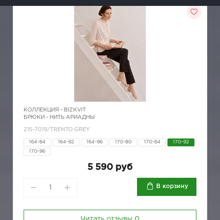
КОЛЛЕКЦИЯ -
BIZKVIT
БРЮКИ - НИТЬ АРИАДНЫ
215-7019/TRENTO GREY
164-84
164-92
164-96
170-80
170-84
170-92
170-96
5 590 руб
В корзину
Читать отзывы
0