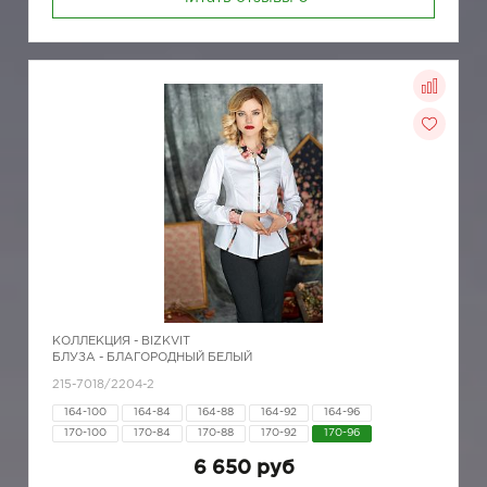
КОЛЛЕКЦИЯ -
BIZKVIT
БЛУЗА - БЛАГОРОДНЫЙ БЕЛЫЙ
215-7018/2204-2
164-100
164-84
164-88
164-92
164-96
170-100
170-84
170-88
170-92
170-96
6 650 руб