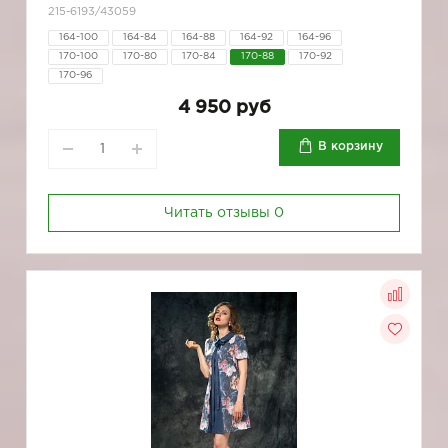
215-6193/43059
164-100
164-84
164-88
164-92
164-96
170-100
170-80
170-84
170-88
170-92
170-96
4 950 руб
В корзину
Читать отзывы
0