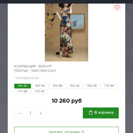
КОЛЛЕКЦИЯ -
BIZKVIT
ПЛАТЬЕ - ЧИО-ЧИО-САН
*116-6180/4010
164-80
164-84
164-88
164-92
164-96
170-84
170-88
170-92
10 260 руб
В корзину
Читать отзывы
0