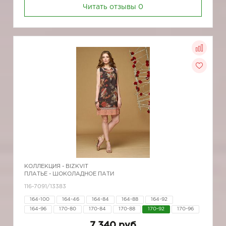
Читать отзывы
0
КОЛЛЕКЦИЯ -
BIZKVIT
ПЛАТЬЕ - ШОКОЛАДНОЕ ПАТИ
116-7091/13383
164-100
164-46
164-84
164-88
164-92
164-96
170-80
170-84
170-88
170-92
170-96
7 340 руб