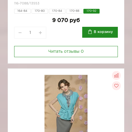
116-7088/13553
164-84
170-80
170-84
170-88
170-92
9 070 руб
В корзину
Читать отзывы
0