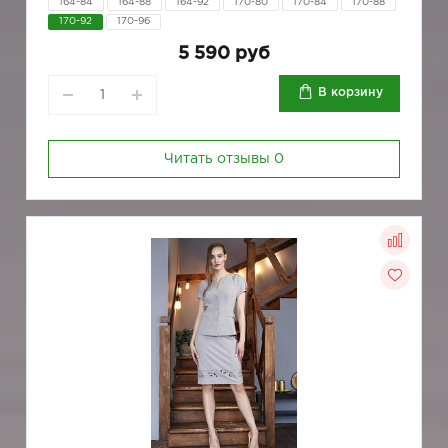
164-84
164-88
164-92
170-80
170-84
170-88
170-92
170-96
5 590 руб
В корзину
Читать отзывы
0