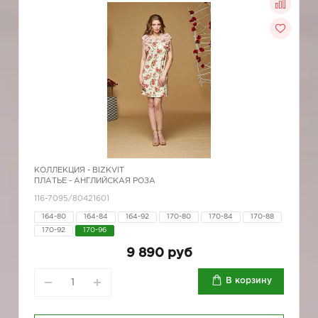
КОЛЛЕКЦИЯ -
BIZKVIT
ПЛАТЬЕ - АНГЛИЙСКАЯ РОЗА
116-7095/80421601
164-80
164-84
164-92
170-80
170-84
170-88
170-92
170-96
9 890 руб
В корзину