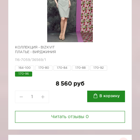
КОЛЛЕКЦИЯ -
BIZKVIT
ПЛАТЬЕ - ВИРДЖИНИЯ
116-7059/36569/1
164-100
170-80
170-84
170-88
170-92
170-96
8 560 руб
В корзину
Читать отзывы
0