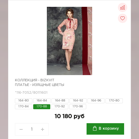
КОЛЛЕКЦИЯ -
BIZKVIT
ПЛАТЬЕ - ИЗЯЩНЫЕ ЦВЕТЫ
*116-7052/80111601
164-80
164-84
164-88
164-92
164-96
170-80
170-84
170-88
170-92
170-96
10 180 руб
В корзину