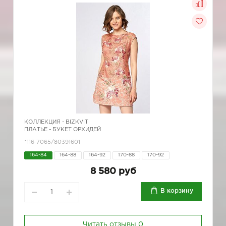
КОЛЛЕКЦИЯ -
BIZKVIT
ПЛАТЬЕ - БУКЕТ ОРХИДЕЙ
*116-7065/80391601
164-84
164-88
164-92
170-88
170-92
8 580 руб
В корзину
Читать отзывы
0