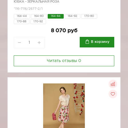
ЮБКА - ЗЕРКАЛЬНАЯ РОЗА
*116-7116/2677-2/1
164-44
164-80
164-84
164-92
170-80
170-88
170-92
8 070 руб
В корзину
Читать отзывы
0