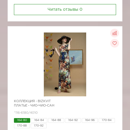
Читать отзывы
0
КОЛЛЕКЦИЯ -
BIZKVIT
ПЛАТЬЕ - ЧИО-ЧИО-САН
*116-6180/4010
164-80
164-84
164-88
164-92
164-96
170-84
170-88
170-92