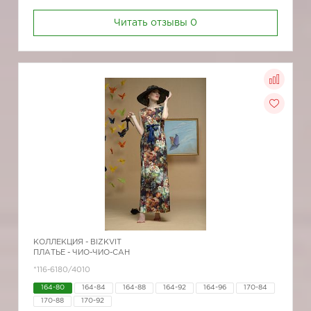
Читать отзывы
0
КОЛЛЕКЦИЯ -
BIZKVIT
ПЛАТЬЕ - ЧИО-ЧИО-САН
*116-6180/4010
164-80
164-84
164-88
164-92
164-96
170-84
170-88
170-92