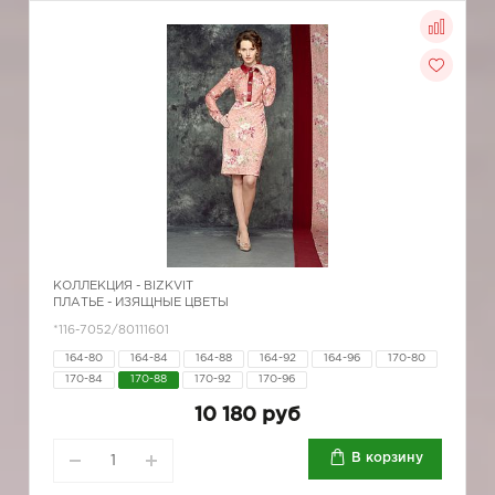
КОЛЛЕКЦИЯ -
BIZKVIT
ПЛАТЬЕ - ИЗЯЩНЫЕ ЦВЕТЫ
*116-7052/80111601
164-80
164-84
164-88
164-92
164-96
170-80
170-84
170-88
170-92
170-96
10 180 руб
В корзину