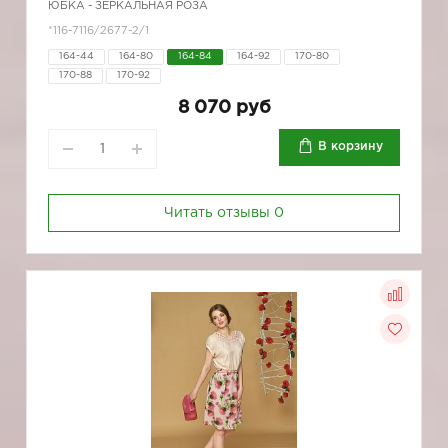
ЮБКА - ЗЕРКАЛЬНАЯ РОЗА
*116-7116/2677-2/1
164-44
164-80
164-84
164-92
170-80
170-88
170-92
8 070 руб
В корзину
Читать отзывы
0