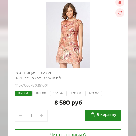
КОЛЛЕКЦИЯ -
BIZKVIT
ПЛАТЬЕ - БУКЕТ ОРХИДЕЙ
*116-7065/80391601
164-84
164-88
164-92
170-88
170-92
8 580 руб
В корзину
Читать отзывы
0