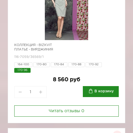
КОЛЛЕКЦИЯ -
BIZKVIT
ПЛАТЬЕ - ВИРДЖИНИЯ
116-7059/36569/1
164-100
170-80
170-84
170-88
170-92
170-96
8 560 руб
В корзину
Читать отзывы
0