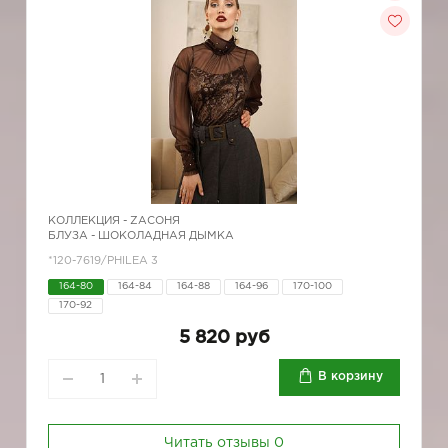
КОЛЛЕКЦИЯ -
ZAСОНЯ
БЛУЗА - ШОКОЛАДНАЯ ДЫМКА
*120-7619/PHILEA 3
164-80
164-84
164-88
164-96
170-100
170-92
5 820 руб
В корзину
Читать отзывы
0