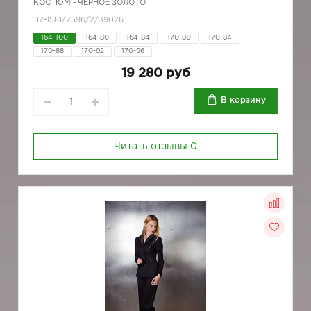
КОСТЮМ - ЧЕРНОЕ ЗОЛОТО
112-1581/2596/2/39026
164-100
164-80
164-84
170-80
170-84
170-88
170-92
170-96
19 280 руб
В корзину
Читать отзывы
0