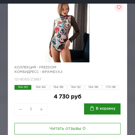
КОЛЛЕКЦИЯ -
FREEDOM
КОМБИДРЕСС - ФРАМБУАЗ
121-8055/Z3867
164-80
164-84
164-88
164-92
164-96
170-96
4 730 руб
В корзину
Читать отзывы
0