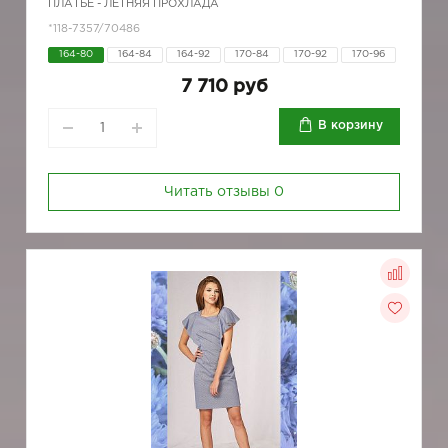
ПЛАТЬЕ - ЛЕТНЯЯ ПРОХЛАДА
*118-7357/70486
164-80
164-84
164-92
170-84
170-92
170-96
7 710 руб
В корзину
Читать отзывы
0