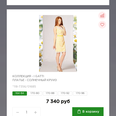
КОЛЛЕКЦИЯ -
I GATTI
ПЛАТЬЕ - СОЛНЕЧНЫЙ КРУИЗ
*118-7356/01685
164-84
170-80
170-88
170-92
170-96
7 340 руб
В корзину