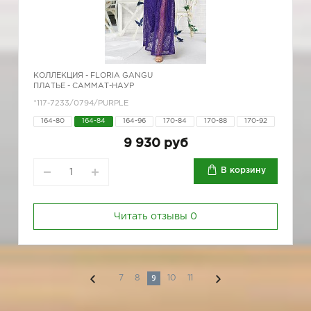
КОЛЛЕКЦИЯ -
FLORIA GANGU
ПЛАТЬЕ - САММАТ-НАУР
*117-7233/0794/PURPLE
164-80
164-84
164-96
170-84
170-88
170-92
9 930 руб
В корзину
Читать отзывы
0
9
7
8
10
11