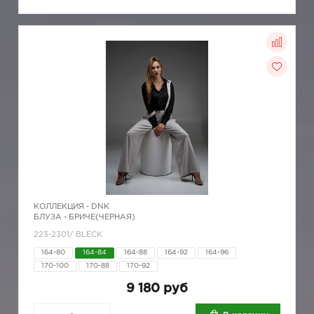
КОЛЛЕКЦИЯ -
DNK
БЛУЗА - БРИЧЕ(ЧЕРНАЯ)
223-2301/ BLECK
164-80
164-84
164-88
164-92
164-96
170-100
170-88
170-92
9 180 руб