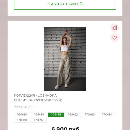
Читать отзывы
0
КОЛЛЕКЦИЯ -
LOSHADKA
БРЮКИ - ФЛЭЙМ(БЕЖЕВЫЙ)
222-8149/111
164-80
164-84
164-88
164-92
170-80
170-84
170-88
170-92
6 900 руб