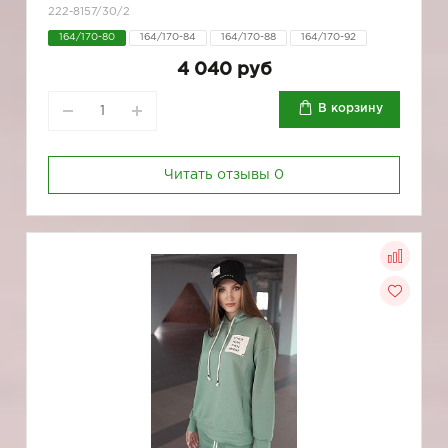
222-8157/30/2
164/170-80
164/170-84
164/170-88
164/170-92
4 040 руб
В корзину
Читать отзывы
0