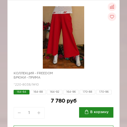
КОЛЛЕКЦИЯ -
FREEDOM
БРЮКИ - ПРИМА
*220-8038/№10
164-84
164-88
164-92
164-96
170-88
170-96
7 780 руб
В корзину