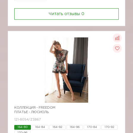
Читать отзывы
0
КОЛЛЕКЦИЯ -
FREEDOM
ПЛАТЬЕ - ЛЮСИОЛЬ
121-8054/Z3867
164-80
164-84
164-92
164-96
170-84
170-92
170-96