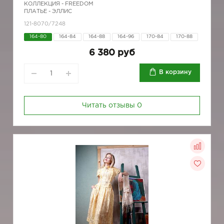
КОЛЛЕКЦИЯ -
FREEDOM
ПЛАТЬЕ - ЭЛЛИС
121-8070/7248
164-80
164-84
164-88
164-96
170-84
170-88
6 380 руб
В корзину
Читать отзывы
0