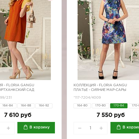
Я -
FLORIA GANGU
КОЛЛЕКЦИЯ -
FLORIA GANGU
 ОРТХАНКСКИЙ САД
ПЛАТЬЕ - СИЯНИЕ МАР-САРЫ
999/231
*117-7204/4009
164-84
164-88
164-92
164-80
170-80
170-84
170-
170-80
170-84
170-88
170-92
170-96
7 610 руб
7 550 руб
170-96
В корзину
В корзи