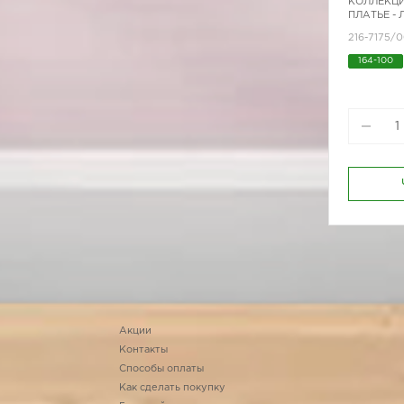
КОЛЛЕКЦИ
ПЛАТЬЕ -
216-7175/0
164-100
170-88
Акции
Контакты
Способы оплаты
Как сделать покупку