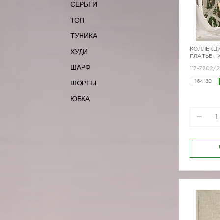
СЕРЬГИ
ТОП
ТУНИКА
КОЛЛЕКЦИ
ХУДИ
ПЛАТЬЕ -
ШАРФ
117-7202/2
ШОРТЫ
164-80
ЮБКА