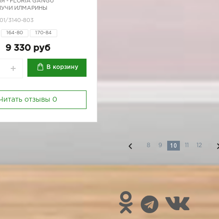
Я -
FLORIA GANGU
 ЛУЧИ ИЛМАРИНЫ
01/3140-803
164-80
170-84
9 330 руб
В корзину
Читать отзывы
0
10
8
9
11
12