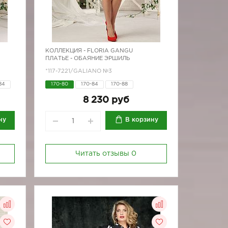
КОЛЛЕКЦИЯ -
FLORIA GANGU
ПЛАТЬЕ - ОБАЯНИЕ ЭРШИЛЬ
*117-7221/GALIANO №3
84
170-80
170-84
170-88
8 230 руб
ну
В корзину
Читать отзывы
0