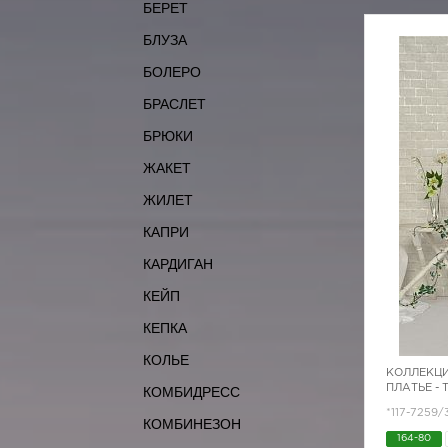
БЕРЕТ
БЛУЗА
БОЛЕРО
БРАСЛЕТ
БРЮКИ
ЖАКЕТ
ЖИЛЕТ
КАПРИ
КАРДИГАН
КЕЙП
КЕПКА
КОЛЬЕ
КОЛЛЕКЦИ
ПЛАТЬЕ -
КОМБИДРЕСС
*117-7259/
КОМБИНЕЗОН
164-80