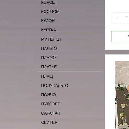
КОРСЕТ
170-84
КОСТЮМ
КУЛОН
КУРТКА
МИТЕНКИ
ПАЛЬТО
ПЛАТОК
ПЛАТЬЕ
ПЛАЩ
ПОЛУПАЛЬТО
ПОНЧО
ПУЛОВЕР
САРАФАН
СВИТЕР