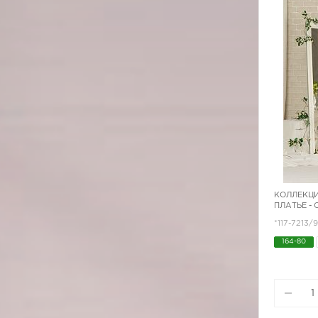
КОЛЛЕКЦИ
ПЛАТЬЕ -
*117-7213/
164-80
164-96
170-92