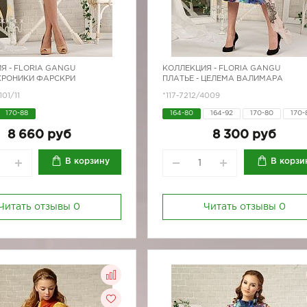
Я -
FLORIA GANGU
КОЛЛЕКЦИЯ -
FLORIA GANGU
 ХРОНИКИ ФАРСКРИ
ПЛАТЬЕ - ЦЕЛЕМА ВАЛИМАРА
101/11
*117-7212/4009
170-88
164-80
164-92
170-80
170-
170-88
170-92
8 660 руб
8 300 руб
В корзину
В корзи
Читать отзывы
0
Читать отзывы
0