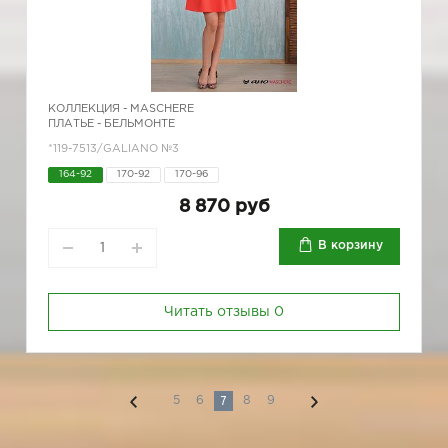
КОЛЛЕКЦИЯ -
MASCHERE
ПЛАТЬЕ - БЕЛЬМОНТЕ
*119-7513/GALIANO №3
164-92
170-92
170-96
8 870 руб
В корзину
Читать отзывы
0
7
5
6
8
9