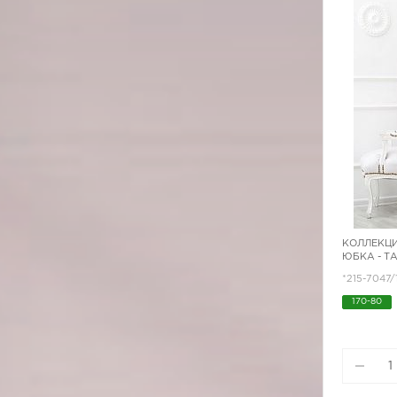
КОЛЛЕКЦИ
ЮБКА - Т
*215-7047/
170-80