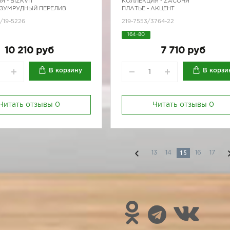
Я -
BIZKVIT
КОЛЛЕКЦИЯ -
ZAСОНЯ
ИЗУМРУДНЫЙ ПЕРЕЛИВ
ПЛАТЬЕ - АКЦЕНТ
/19-5226
219-7553/3764-22
164-80
10 210 руб
7 710 руб
В корзину
В корзи
Читать отзывы
0
Читать отзывы
0
15
13
14
16
17