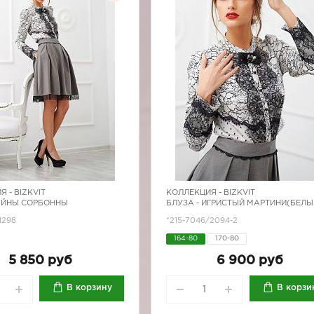
Я -
BIZKVIT
КОЛЛЕКЦИЯ -
BIZKVIT
АЙНЫ СОРБОННЫ
БЛУЗА - ИГРИСТЫЙ МАРТИНИ(БЕЛЫ
1298
*215-7046/2094-2
164-80
170-80
5 850 руб
6 900 руб
В корзину
В корзи