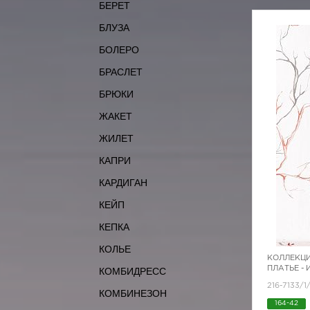
БЕРЕТ
БЛУЗА
БОЛЕРО
БРАСЛЕТ
БРЮКИ
ЖАКЕТ
ЖИЛЕТ
КАПРИ
КАРДИГАН
КЕЙП
КЕПКА
КОЛЬЕ
КОЛЛЕКЦИ
ПЛАТЬЕ -
КОМБИДРЕСС
216-7133/
КОМБИНЕЗОН
164-42