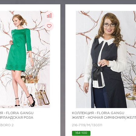
Я -
FLORIA GANGU
КОЛЛЕКЦИЯ -
FLORIA GANGU
 ИРЛАНДСКАЯ РОЗА
ЖИЛЕТ - НОЧНАЯ СИМФОНИЯ(ЖЕЛ
1/BORO 2
216-7119/М/130311
164-100