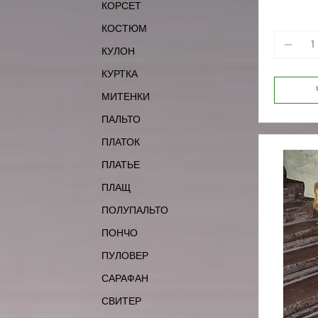
КОРСЕТ
КОСТЮМ
КУЛОН
КУРТКА
МИТЕНКИ
ПАЛЬТО
ПЛАТОК
ПЛАТЬЕ
ПЛАЩ
ПОЛУПАЛЬТО
ПОНЧО
ПУЛОВЕР
САРАФАН
СВИТЕР