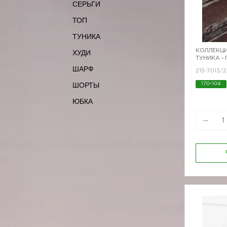
СЕРЬГИ
ТОП
ТУНИКА
КОЛЛЕКЦИ
ХУДИ
ТУНИКА -
ШАРФ
215-7013/2
ШОРТЫ
170-104
ЮБКА