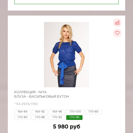
КОЛЛЕКЦИЯ -
NIYA
БЛУЗА - ВАСИЛЬКОВЫЙ БУТОН
*114-2974/1190
164-84
164-92
164-96
170-100
170-80
170-84
170-88
170-92
170-96
5 980 руб