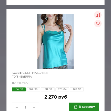
КОЛЛЕКЦИЯ -
MASCHERE
ТОП - БЬЕЛЛА
119-7487/№7
164-80
164-96
170-80
170-84
170-92
2 270 руб
В корзину