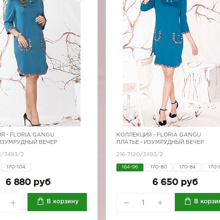
Я -
FLORIA GANGU
КОЛЛЕКЦИЯ -
FLORIA GANGU
 ИЗУМРУДНЫЙ ВЕЧЕР
ПЛАТЬЕ - ИЗУМРУДНЫЙ ВЕЧЕР
М/3493/2
216-7120/3493/2
170-104
164-96
170-80
170-84
170-
170-92
6 880 руб
6 650 руб
В корзину
В корзи