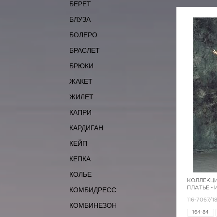
БЕРЕТ
БЛУЗА
БОЛЕРО
БРАСЛЕТ
БРЮКИ
ЖАКЕТ
ЖИЛЕТ
КАПРИ
КАРДИГАН
КЕЙП
КЕПКА
КОЛЬЕ
КОЛЛЕКЦИ
ПЛАТЬЕ -
КОМБИДРЕСС
116-7067/1
КОМБИНЕЗОН
164-84