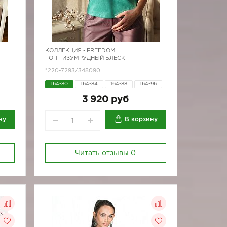
КОЛЛЕКЦИЯ -
FREEDOM
ТОП - ИЗУМРУДНЫЙ БЛЕСК
*220-7293/348090
164-80
164-84
164-88
164-96
170-88
3 920 руб
ну
В корзину
Читать отзывы
0