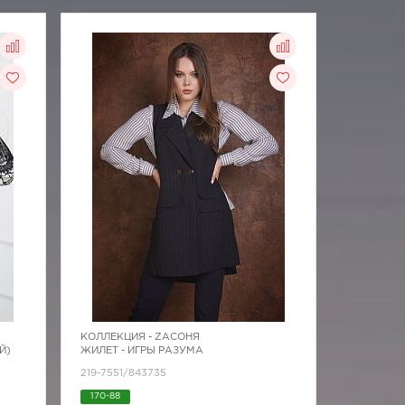
КОЛЛЕКЦИЯ -
ZAСОНЯ
Й)
ЖИЛЕТ - ИГРЫ РАЗУМА
219-7551/843735
170-88