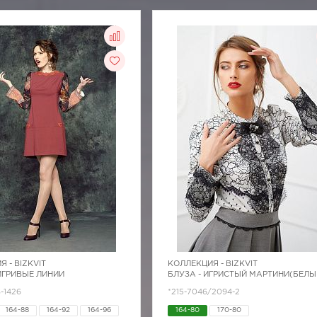
Я -
BIZKVIT
КОЛЛЕКЦИЯ -
BIZKVIT
 ИГРИВЫЕ ЛИНИИ
БЛУЗА - ИГРИСТЫЙ МАРТИНИ(БЕЛЫ
8-1426
*215-7046/2094-2
164-88
164-92
164-96
164-80
170-80