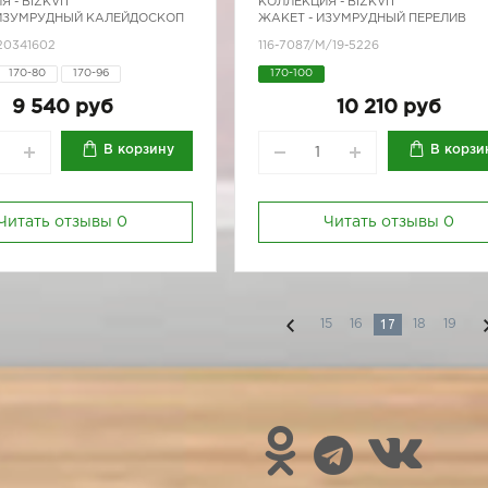
Я -
BIZKVIT
КОЛЛЕКЦИЯ -
BIZKVIT
 ИЗУМРУДНЫЙ КАЛЕЙДОСКОП
ЖАКЕТ - ИЗУМРУДНЫЙ ПЕРЕЛИВ
/20341602
116-7087/M/19-5226
170-80
170-96
170-100
9 540 руб
10 210 руб
В корзину
В корзи
Читать отзывы
0
Читать отзывы
0
17
15
16
18
19