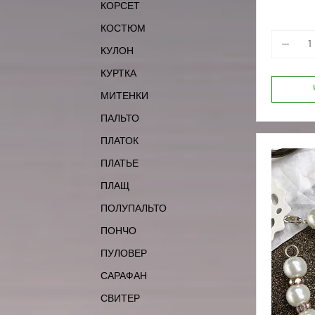
КОРСЕТ
170-80
КОСТЮМ
КУЛОН
КУРТКА
МИТЕНКИ
ПАЛЬТО
ПЛАТОК
ПЛАТЬЕ
ПЛАЩ
ПОЛУПАЛЬТО
ПОНЧО
ПУЛОВЕР
САРАФАН
СВИТЕР